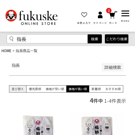
優先度順
レビュー順
0
キーワードヒット順
MENU
お気に入り
マイページ
カート
検索
こだわり検索
HOME
指長商品一覧
検索
指長
詳細検索
並び替え
優先度順
価格が安い順
価格が高い順
新着順
おすすめ順
4
件中
1
-
4
件表示