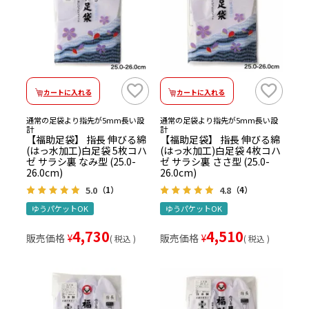
カートに入れる
カートに入れる
通常の足袋より指先が5mm長い設
通常の足袋より指先が5mm長い設
計
計
【福助足袋】 指長 伸びる綿
【福助足袋】 指長 伸びる綿
(はっ水加工)白足袋 5枚コハ
(はっ水加工)白足袋 4枚コハ
ゼ サラシ裏 なみ型 (25.0-
ゼ サラシ裏 ささ型 (25.0-
26.0cm)
26.0cm)
5.0
4.8
（1）
（4）
ゆうパケットOK
ゆうパケットOK
4,730
4,510
販売価格
¥
販売価格
¥
税込
税込