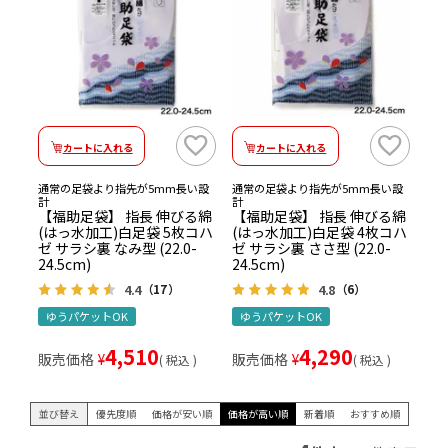
カートに入れる
カートに入れる
通常の足袋より指先が5mm長い設
通常の足袋より指先が5mm長い設
計
計
【福助足袋】 指長 伸びる綿
【福助足袋】 指長 伸びる綿
(はっ水加工)白足袋 5枚コハ
(はっ水加工)白足袋 4枚コハ
ゼ サラシ裏 なみ型 (22.0-
ゼ サラシ裏 ささ型 (22.0-
24.5cm)
24.5cm)
4.4
4.8
（17）
（6）
ゆうパケットOK
ゆうパケットOK
4,510
4,290
販売価格
¥
販売価格
¥
税込
税込
並び替え
優先度順
価格が安い順
価格が高い順
新着順
おすすめ順