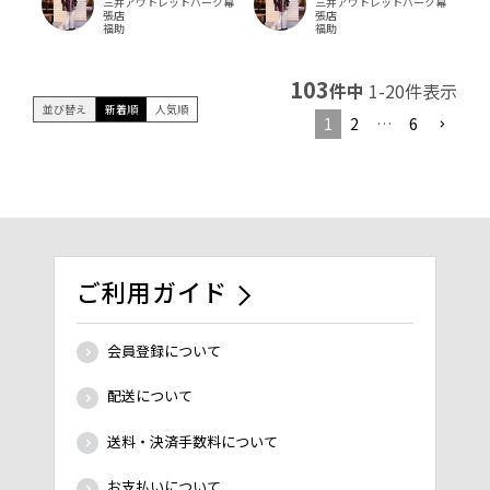
三井アウトレットパーク幕
三井アウトレットパーク幕
張店
張店
福助
福助
103
件中
1
-
20
件表示
並び替え
新着順
人気順
1
2
…
6
ご利用ガイド
会員登録について
配送について
送料・決済手数料について
お支払いについて