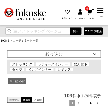
0
MENU
お気に入り
マイページ
カート
検索
こだわり検索
HOME
コーディネート一覧
絞り込む
ストッキング
レディースインナー
婦人靴下
タイツ
メンズインナー
レギンス
spider
103
件中
1
-
20
件表示
並び替え
新着順
人気順
1
2
…
6