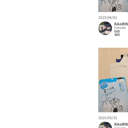
2025/06/01
KAoRI
Fukuske
田店
福助
2025/05/31
KAoRI
Fukuske