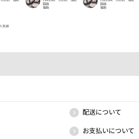
田店
田店
福助
福助
人気順
配送について
お支払いについて