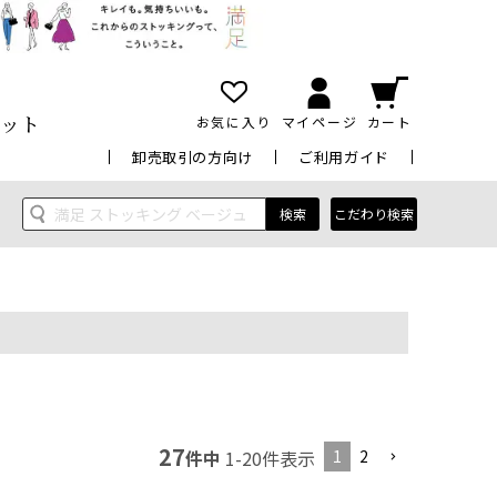
ット
お気に入り
マイページ
カート
卸売取引の方向け
ご利用ガイド
検索
こだわり検索
27
1
2
件中
1
-
20
件表示