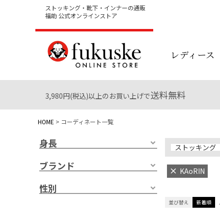
ストッキング・靴下・インナーの通販
福助 公式オンラインストア
レディース
送料無料
3,980円(税込)以上のお買い上げで
HOME
コーディネート一覧
身長
ストッキング
ブランド
KAoRIN
性別
並び替え
新着順