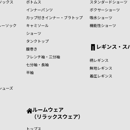
ソックス
ボトムス
スタンダードショーツ
インナーパンツ
ボクサーショーツ
カップ付きインナー・ブラトップ
吸水ショーツ
ルーソック
キャミソール
機能性ショーツ
ショーツ
タンクトップ
レギンス・ス
腹巻き
フレンチ袖・三分袖
柄レギンス
七分袖・長袖
無地レギンス
半袖
着圧レギンス
シューズ
ルームウェア
（リラックスウェア）
トップス