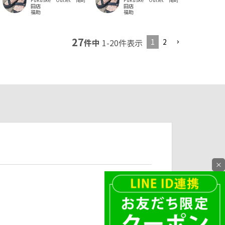
田店
田店
福助
福助
27
1
2
件中
1
-
20
件表示
×