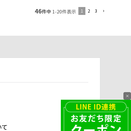
46
1
2
3
件中
1
-
20
件表示
×
いて