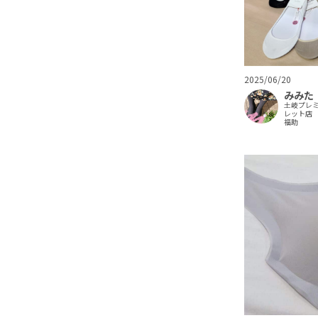
2025/06/20
みみた
土岐プレ
レット店
福助