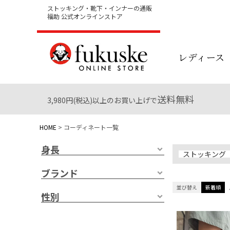
ストッキング・靴下・インナーの通販
福助 公式オンラインストア
レディース
送料無料
3,980円(税込)以上のお買い上げで
HOME
コーディネート一覧
身長
ストッキング
ブランド
並び替え
新着順
性別