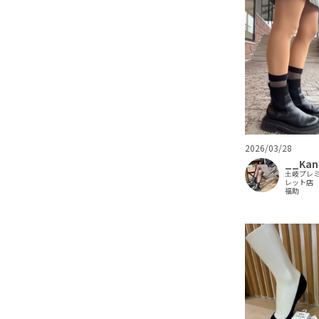
2026/03/28
__Kan
土岐プレ
レット店
福助