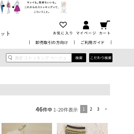
ット
お気に入り
マイページ
カート
卸売取引の方向け
ご利用ガイド
検索
こだわり検索
46
1
2
3
件中
1
-
20
件表示