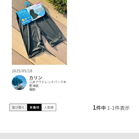
2025/05/18
カリン
三井アウトレットパーク木
更津店
福助
1
件中
1
-
1
件表示
並び替え
新着順
人気順