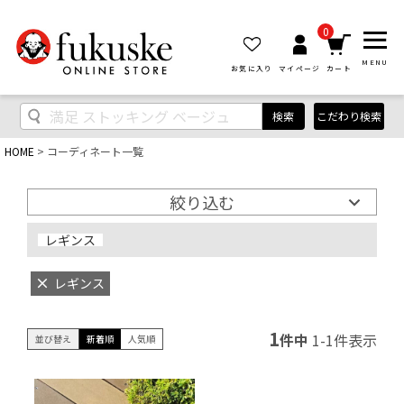
0
MENU
お気に入り
マイページ
カート
検索
こだわり検索
HOME
コーディネート一覧
絞り込む
レギンス
レギンス
1
件中
1
-
1
件表示
並び替え
新着順
人気順