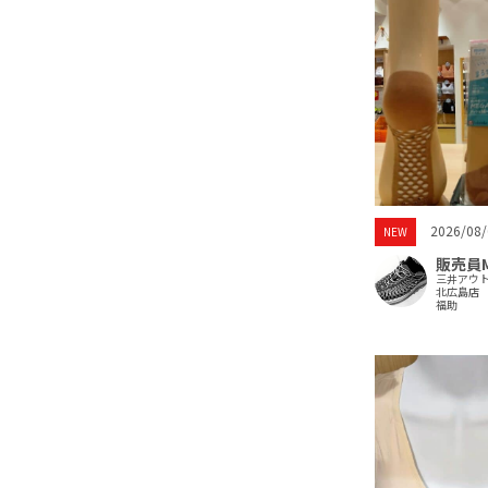
2026/08/
NEW
販売員
三井アウ
北広島店
福助