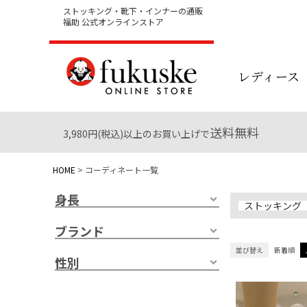
ストッキング・靴下・インナーの通販
福助 公式オンラインストア
レディース
送料無料
3,980円(税込)以上のお買い上げで
HOME
コーディネート一覧
身長
ストッキング
ブランド
並び替え
新着順
性別