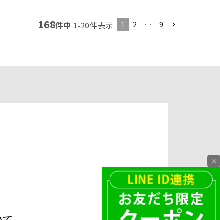
168
1
2
…
9
件中
1
-
20
件表示
×
いて