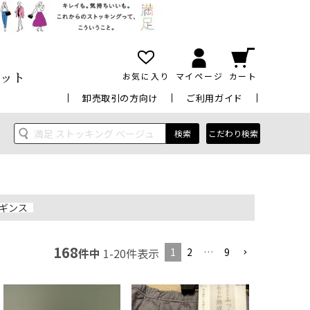
ット
お気に入り
マイページ
カート
卸売取引の方向け
ご利用ガイド
検索
こだわり検索
ギンス
168
1
2
…
9
件中
1
-
20
件表示