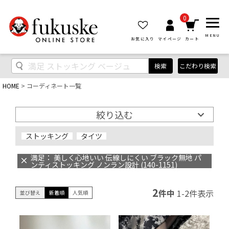
0
MENU
お気に入り
マイページ
カート
検索
こだわり検索
HOME
コーディネート一覧
絞り込む
ストッキング
タイツ
満足： 美しく心地いい 伝線しにくい ブラック無地 パ
ンティストッキング ノンラン設計 (140-1151)
2
件中
1
-
2
件表示
並び替え
新着順
人気順