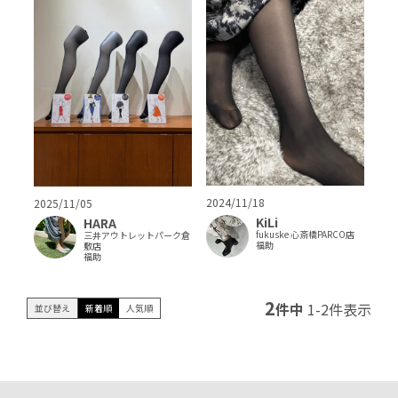
2024/11/18
2025/11/05
KiLi
HARA
fukuske 心斎橋PARCO店
三井アウトレットパーク倉
福助
敷店
福助
2
件中
1
-
2
件表示
並び替え
新着順
人気順