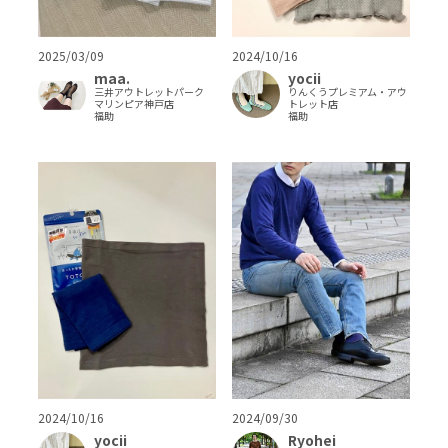
2025/03/09
2024/10/16
maa.
yocii
三井アウトレットパーク
りんくうプレミアム・アウ
マリンピア神戸店
トレット店
福助
福助
2024/10/16
2024/09/30
yocii
Ryohei