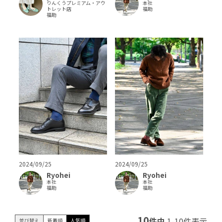
りんくうプレミアム・アウ
本社
トレット店
福助
福助
2024/09/25
2024/09/25
Ryohei
Ryohei
本社
本社
福助
福助
10
件中
1
-
10
件表示
並び替え
新着順
人気順