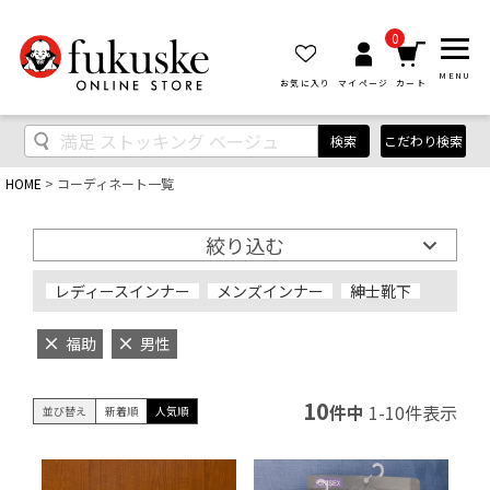
0
MENU
お気に入り
マイページ
カート
検索
こだわり検索
HOME
コーディネート一覧
絞り込む
レディースインナー
メンズインナー
紳士靴下
福助
男性
10
件中
1
-
10
件表示
並び替え
新着順
人気順