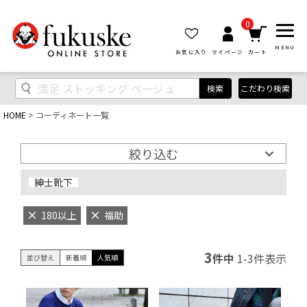
0
MENU
お気に入り
マイページ
カート
検索
こだわり検索
HOME
コーディネート一覧
絞り込む
紳士靴下
180以上
福助
3
件中
1
-
3
件表示
並び替え
新着順
人気順