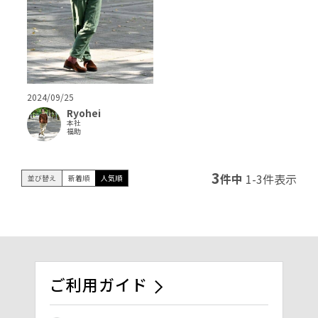
2024/09/25
Ryohei
本社
福助
3
件中
1
-
3
件表示
並び替え
新着順
人気順
ご利用ガイド