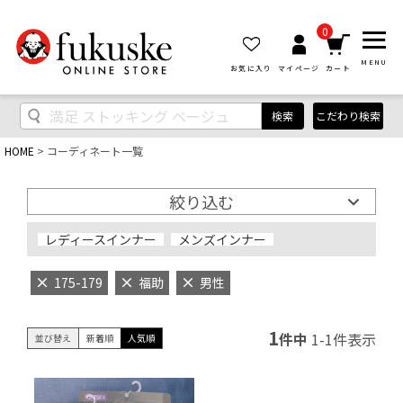
0
MENU
お気に入り
マイページ
カート
検索
こだわり検索
HOME
コーディネート一覧
絞り込む
レディースインナー
メンズインナー
175-179
福助
男性
1
件中
1
-
1
件表示
並び替え
新着順
人気順