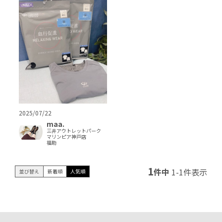
2025/07/22
maa.
三井アウトレットパーク
マリンピア神戸店
福助
1
件中
1
-
1
件表示
並び替え
新着順
人気順