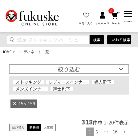
0
MENU
お気に入り
マイページ
カート
検索
こだわり検索
HOME
コーディネート一覧
絞り込む
ストッキング
レディースインナー
婦人靴下
メンズインナー
紳士靴下
155-159
318
件中
1
-
20
件表示
並び替え
新着順
人気順
1
2
…
16