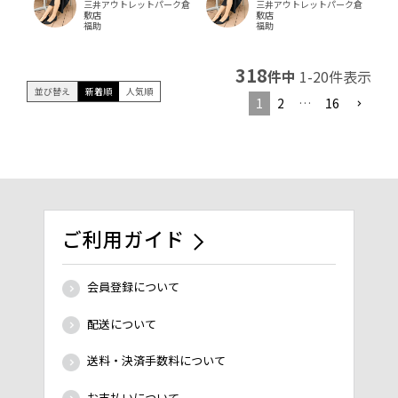
三井アウトレットパーク倉
三井アウトレットパーク倉
敷店
敷店
福助
福助
318
件中
1
-
20
件表示
並び替え
新着順
人気順
1
2
…
16
ご利用ガイド
会員登録について
配送について
送料・決済手数料について
お支払いについて