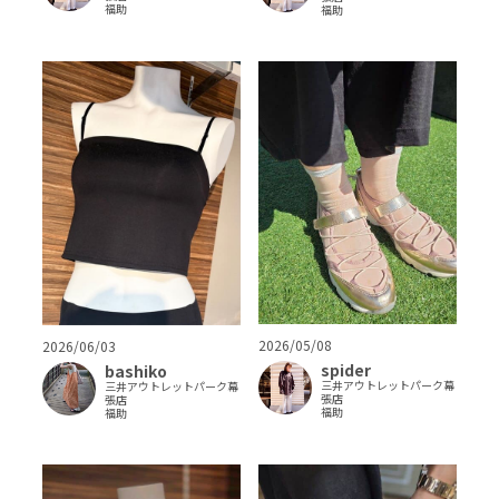
福助
福助
2026/05/08
2026/06/03
spider
bashiko
三井アウトレットパーク幕
三井アウトレットパーク幕
張店
張店
福助
福助