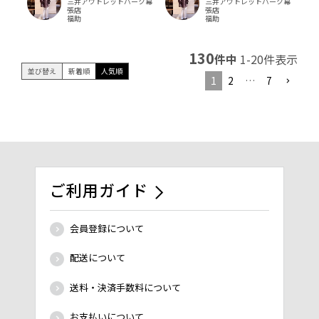
三井アウトレットパーク幕
三井アウトレットパーク幕
張店
張店
福助
福助
130
件中
1
-
20
件表示
並び替え
新着順
人気順
1
2
…
7
ご利用ガイド
会員登録について
配送について
送料・決済手数料について
お支払いについて