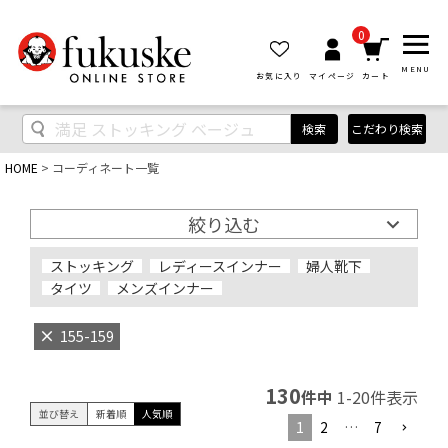
0
MENU
お気に入り
マイページ
カート
検索
こだわり検索
HOME
コーディネート一覧
絞り込む
ストッキング
レディースインナー
婦人靴下
タイツ
メンズインナー
155-159
130
件中
1
-
20
件表示
並び替え
新着順
人気順
1
2
…
7