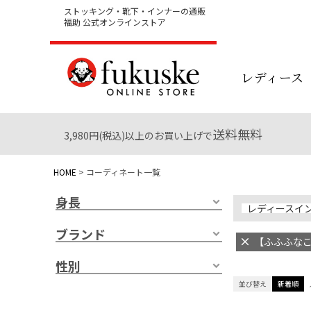
ストッキング・靴下・インナーの通販
福助 公式オンラインストア
レディース
送料無料
3,980円(税込)以上のお買い上げで
HOME
コーディネート一覧
身長
レディースイ
ブランド
【ふふふなここ
性別
並び替え
新着順