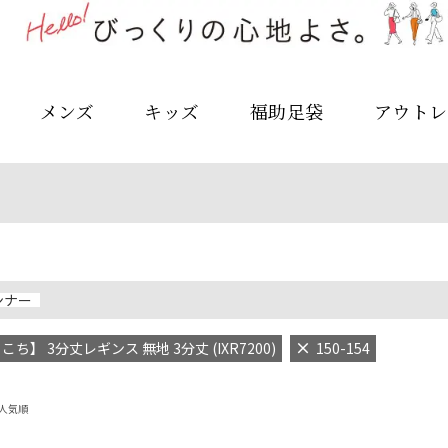
メンズ
キッズ
福助足袋
アウトレ
ンナー
ち】 3分丈レギンス 無地 3分丈 (IXR7200)
150-154
人気順