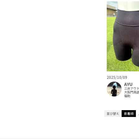
2025/10/09
AYU
三井アウ
大阪門真
福助
並び替え
新着順