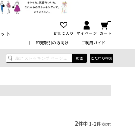
ット
お気に入り
マイページ
カート
卸売取引の方向け
ご利用ガイド
検索
こだわり検索
2
件中
1
-
2
件表示