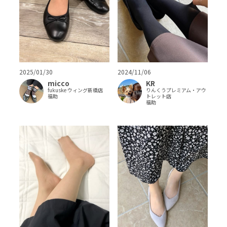
2025/01/30
2024/11/06
micco
KR
fukuske ウィング新橋店
りんくうプレミアム・アウ
福助
トレット店
福助