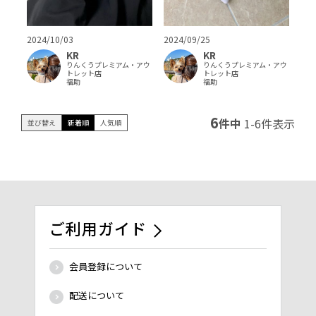
2024/10/03
2024/09/25
KR
KR
りんくうプレミアム・アウ
りんくうプレミアム・アウ
トレット店
トレット店
福助
福助
6
件中
1
-
6
件表示
並び替え
新着順
人気順
ご利用ガイド
会員登録について
配送について