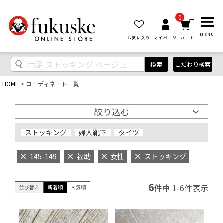
0
MENU
お気に入り
マイページ
カート
検索
こだわり検索
HOME
コーディネート一覧
絞り込む
ストッキング
婦人靴下
タイツ
145-149
福助
女性
ストッキング
6
件中
1
-
6
件表示
並び替え
新着順
人気順