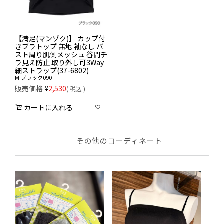
【満足(マンゾク)】 カップ付
きブラトップ 無地 袖なし バ
スト周り肌側メッシュ 谷間チ
ラ見え防止 取り外し可3Way
細ストラップ(37-6802)
M
ブラック090
販売価格
¥
2,530
税込
カートに入れる
その他のコーディネート