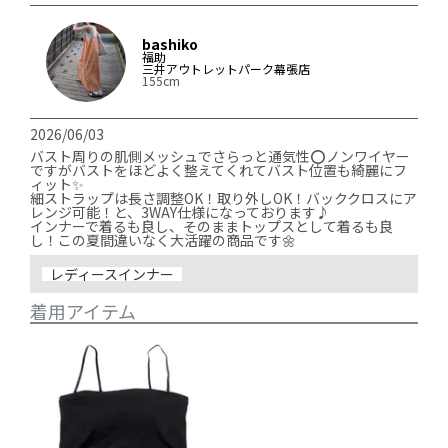
bashiko
福助
三井アウトレットパーク幕張店
155cm
2026/06/03
バスト周りの肌側メッシュでさらっと通気性⭕️ノンワイヤー
ですがバストをほどよく整えてくれてバスト位置も綺麗にフ
ィット✨

細ストラップは長さ調整OK！取り外しOK！バッククロスにア
レンジ可能！と、3WAY仕様になっております♪

インナーで着るも良し、そのままトップスとして着るも良
レディースインナー
着用アイテム