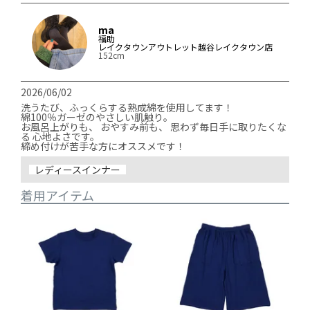
ma
福助
レイクタウンアウトレット越谷レイクタウン店
152cm
2026/06/02
洗うたび、ふっくらする熟成綿を使用してます！

綿100％ガーゼのやさしい肌触り。

お風呂上がりも、 おやすみ前も、 思わず毎日手に取りたくな
る 心地よさです。

締め付けが苦手な方にオススメです！
レディースインナー
着用アイテム