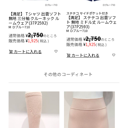
【満足】 Tシャツ 出雲ソフト
ステテコ サイドポケット付き
【満足】 ステテコ 出雲ソフ
無地 三分袖 クルーネック ル
ト 無地 ミドル丈 ルームウェ
ームウェア(37P2592)
ア(37P2593)
M
Ｄブルー710
M
Ｄブルー710
2,750
通常価格
¥
のところ
2,750
通常価格
¥
のところ
販売価格
¥
1,925
税込
販売価格
¥
1,925
税込
カートに入れる
カートに入れる
その他のコーディネート