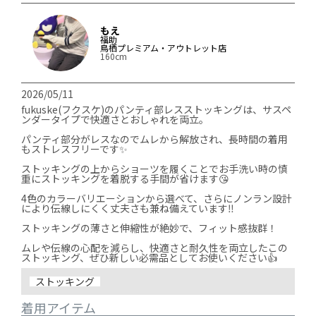
もえ
福助
鳥栖プレミアム・アウトレット店
160cm
2026/05/11
fukuske(フクスケ)のパンティ部レスストッキングは、サスペ
ンダータイプで快適さとおしゃれを両立。

パンティ部分がレスなのでムレから解放され、長時間の着用
もストレスフリーです✨

ストッキングの上からショーツを履くことでお手洗い時の慎
重にストッキングを着脱する手間が省けます😘

4色のカラーバリエーションから選べて、さらにノンラン設計
により伝線しにくく丈夫さも兼ね備えています‼️

ストッキングの薄さと伸縮性が絶妙で、フィット感抜群！

ムレや伝線の心配を減らし、快適さと耐久性を両立したこの
ストッキング
着用アイテム