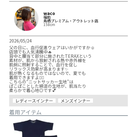
waco
福助
鳥栖プレミアム・アウトレット店
158cm
2026/05/24
父の日に、血行促進ウェアはいかがですか☺️

店頭でも人気沸騰中🔥

背中と腰当て部分に施されたTERAXという

素材が、肌から放射される熱や赤外線を

肌側に照射することで、血行を促し

リラックス効果が高まります✨

肌が熱くなるものではないので、夏でも

着用できますよ🙆‍♀️

こちらの“ニットサッカー生地”は

ぽこぽことした綿混の生地が、肌当たり

レディースインナー
メンズインナー
着用アイテム