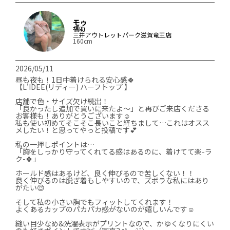
モゥ
福助
三井アウトレットパーク滋賀竜王店
160cm
2026/05/11
昼も夜も！1日中着けられる安心感🍀

【L'IDEE(リディー) ハーフトップ 】

店舗で色・サイズ欠け続出！

「良かったし追加で買いに来たよ〜」と再びご来店くださる
お客様も！ありがとうございます☺️

私も使い初めてそこそこ長いこと経ちまして…これはオスス
メしたい！と思ってやっと投稿です💕

私の一押しポイントは…

「胸をしっかり守ってくれてる感はあるのに、着けてて楽-ラ
ク-🍀」

ホールド感はあるけど、良く伸びるので苦しくない！！

良く伸びるのは脱ぎ着もしやすいので、ズボラな私にはあり
がたい😌

そして私の小さい胸でもフィットしてくれます！

よくあるカップのパカパカ感がないのが嬉しいんです☺️

縫い目少なめ&洗濯表示がプリントなので、かゆくなりにくい