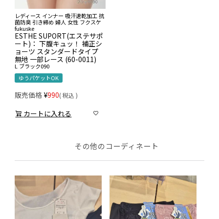
レディース インナー 吸汗速乾加工 抗
菌防臭 引き締め 婦人 女性 フクスケ
fukuske
ESTHE SUPORT(エステサポ
ート)： 下腹キュッ！ 補正シ
ョーツ スタンダードタイプ
無地 一部レース (60-0011)
L
ブラック090
ゆうパケットOK
販売価格
¥
990
税込
カートに入れる
その他のコーディネート