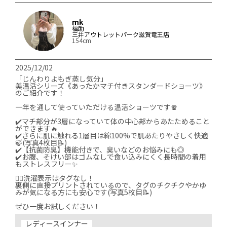
mk
福助
三井アウトレットパーク滋賀竜王店
154cm
2025/12/02
「じんわりよもぎ蒸し気分」

美温活シリーズ《あったかマチ付きスタンダードショーツ》
のご紹介です！

一年を通して使っていただける温活ショーツです🧣

✔️マチ部分が3層になっていて体の中心部からあたためること
ができます🔥

✔️さらに肌に触れる1層目は綿100%で肌あたりやさしく快適
🍃(写真4枚目📝)

✔️【抗菌防臭】機能付きで、臭いなどのお悩みにも◎

✔️お腹、そけい部はゴムなしで食い込みにくく長時間の着用
もストレスフリー✨

👉🏻洗濯表示はタグなし！

裏側に直接プリントされているので、タグのチクチクやかゆ
みが気になる方にも安心です(写真5枚目📝)

ぜひ一度お試しください！
レディースインナー