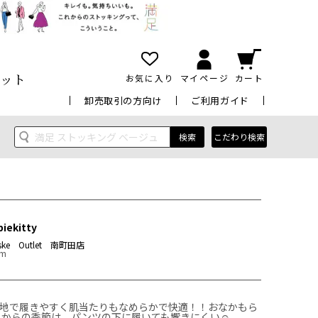
ット
お気に入り
マイページ
カート
卸売取引の方向け
ご利用ガイド
検索
こだわり検索
biekitty
uske Outlet 南町田店
cm
地で履きやすく肌当たりもなめらかで快適！！おなかもら
れからの季節は、パンツの下に履いても響きにくい☺️