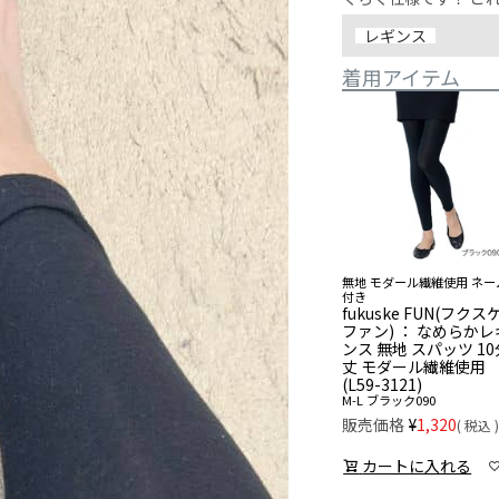
レギンス
着用アイテム
無地 モダール繊維使用 ネー
付き
fukuske FUN(フクス
ファン) ： なめらかレ
ンス 無地 スパッツ 10
丈 モダール繊維使用
(L59-3121)
M-L
ブラック090
販売価格
¥
1,320
税込
カートに入れる