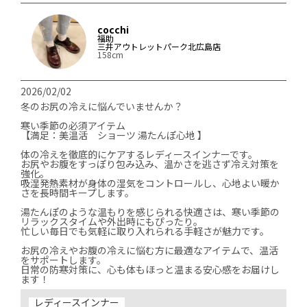
cocchi
福助
三井アウトレットパーク北広島店
158cm
2026/02/02
冬のお尻の冷えに悩んでいませんか？

寒い季節の必須アイテム

【満足：美温活　ショーツ 湯たんぽ心地 】

体の冷えを徹底的にケアするレディースインナーです。

お尻やお腹をすっぽり包み込み、温かさを逃さず冷え対策を
強化。

吸湿発熱素材が身体の湿気をコントロールし、心地よい暖か
さを長時間キープします。

湯たんぽのような温もりを感じられる快適さは、寒い季節の
リラックスタイムや外出時にもぴったり。

忙しい毎日でも気軽に取り入れられる手軽さが魅力です。

お尻の冷えやお腹の冷えに悩む方に最適なアイテムで、温活
をサポートします。

日常の防寒対策に、心も体もほっと温まる安心感をお届けし
ます！
レディースインナー