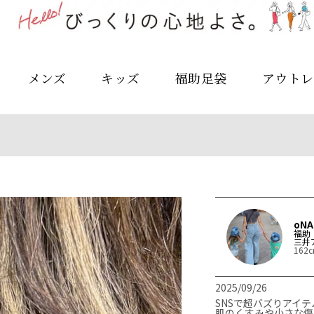
メンズ
キッズ
福助足袋
アウトレ
oNA
福助
三井
162
2025/09/26
SNSで超バズりアイテム
肌のくすみや小さな傷