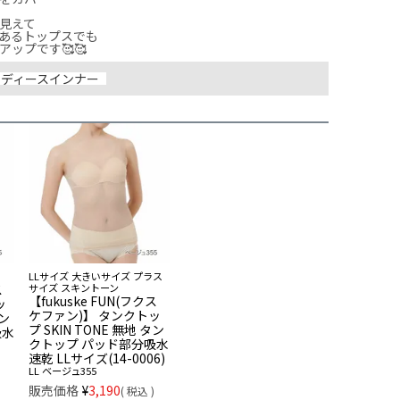
見えて

あるトップスでも

ップです🥰🥰
レディースインナー
LLサイズ 大きいサイズ プラス
ス
サイズ スキントーン
【fukuske FUN(フクス
ッ
ケファン)】 タンクトッ
タン
プ SKIN TONE 無地 タン
吸水
クトップ パッド部分吸水
速乾 LLサイズ(14-0006)
LL
ベージュ355
販売価格
¥
3,190
税込