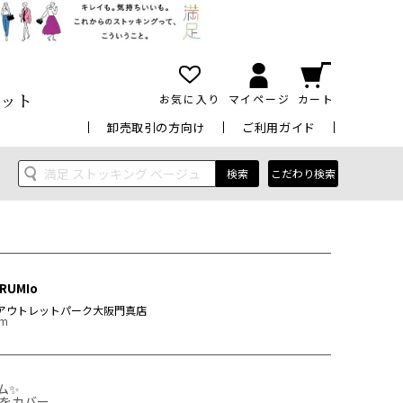
ット
お気に入り
マイページ
カート
卸売取引の方向け
ご利用ガイド
検索
こだわり検索
RUMIo
アウトレットパーク大阪門真店
cm
✨

をカバー
