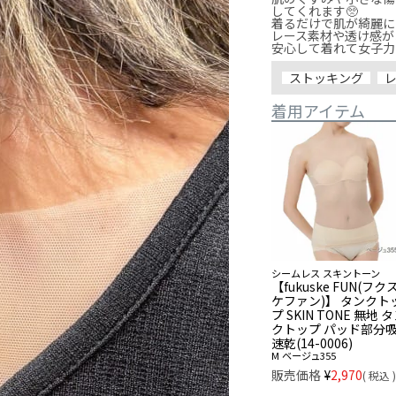
してくれます🥺

着るだけで肌が綺麗に
レース素材や透け感が
安心して着れて女子力ア
ストッキング
着用アイテム
シームレス スキントーン
【fukuske FUN(フク
ケファン)】 タンクト
プ SKIN TONE 無地 
クトップ パッド部分
速乾(14-0006)
M
ベージュ355
販売価格
¥
2,970
税込