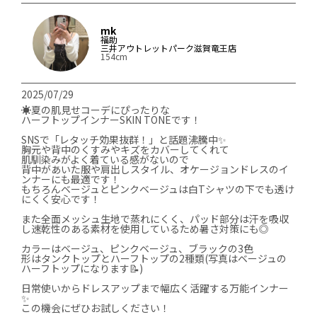
mk
福助
三井アウトレットパーク滋賀竜王店
154cm
2025/07/29
☀️夏の肌見せコーデにぴったりな

ハーフトップインナーSKIN TONEです！

SNSで「レタッチ効果抜群！」と話題沸騰中✨

胸元や背中のくすみやキズをカバーしてくれて

肌馴染みがよく着ている感がないので

背中があいた服や肩出しスタイル、オケージョンドレスのイ
ンナーにも最適です！

もちろんベージュとピンクベージュは白Tシャツの下でも透け
にくく安心です！

また全面メッシュ生地で蒸れにくく、パッド部分は汗を吸収
し速乾性のある素材を使用しているため暑さ対策にも◎

カラーはベージュ、ピンクベージュ、ブラックの3色

形はタンクトップとハーフトップの2種類(写真はベージュの
ハーフトップになります📝)

日常使いからドレスアップまで幅広く活躍する万能インナー
✨

この機会にぜひお試しください！