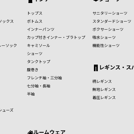
トップス
サニタリーショーツ
ソックス
ボトムス
スタンダードショーツ
インナーパンツ
ボクサーショーツ
カップ付きインナー・ブラトップ
吸水ショーツ
ルーソック
キャミソール
機能性ショーツ
ショーツ
タンクトップ
レギンス・ス
腹巻き
フレンチ袖・三分袖
柄レギンス
七分袖・長袖
無地レギンス
半袖
着圧レギンス
シューズ
ルームウェア