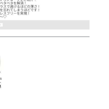
ベタベタを解消！

ラスで透けるほどの薄さ！

を忘れてしまうほどです！

レスフリーを実現！

〜♡
ー
ス
ー
地