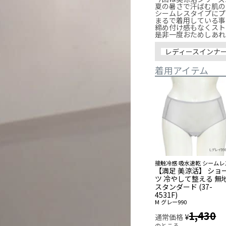
夏の暑さで汗ばむ肌の
シームレスタイプにプ
まるで着用している事
締め付け感もなくスト
是非一度おためしあれ
レディースインナ
着用アイテム
接触冷感 吸水速乾 シームレ
【満足 美涼活】 ショ
ツ 冷やして整える 無
スタンダード (37-
4531F)
M
グレー990
1,430
通常価格
¥
のところ