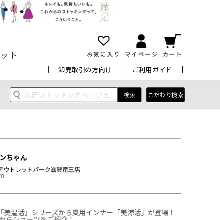
ット
お気に入り
マイページ
カート
卸売取引の方向け
ご利用ガイド
検索
こだわり検索
ンちゃん
アウトレットパーク滋賀竜王店
cm
ーズ「美温活」シリーズから夏用インナー「美涼活」が登場！

からショーツをご紹介！
