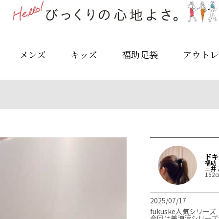
メンズ
キッズ
福助足袋
アウトレ
ドキ
福助
三井
162
2025/07/17
fukuske人気シリ
今回は美涼活シリーズ