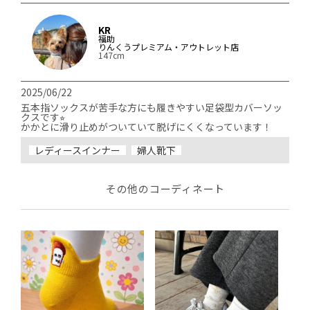
KR
福助
りんくうプレミアム・アウトレット店
147cm
2025/06/22
五本指ソックスが苦手な方にも履きやすい足袋型カバーソッ
クスです⭐︎

レディースインナー
婦人靴下
その他のコーディネート