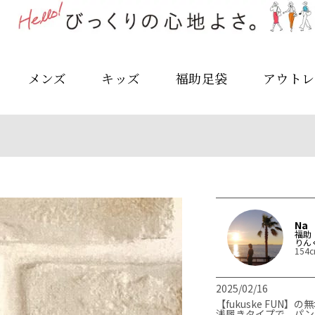
メンズ
キッズ
福助足袋
アウトレ
Na
福助
りん
154
2025/02/16
【fukuske FUN】
浅履きタイプで、パン