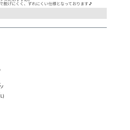
で脱げにくく、ずれにくい仕様となっております🎵
ス
 ソ
ス
L)