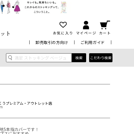
ット
お気に入り
マイページ
カート
卸売取引の方向け
ご利用ガイド
検索
こだわり検索
くうプレミアム・アウトレット店
cm
の無地5本指カバーです！

プスにおすすめ。
