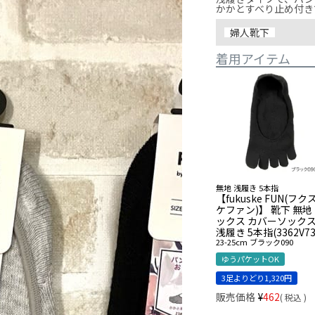
かかとすべり止め付き
婦人靴下
着用アイテム
無地 浅履き 5本指
【fukuske FUN(フク
ケファン)】 靴下 無地
ックス カバーソック
浅履き 5本指(3362V73
23-25cm
ブラック090
ゆうパケットOK
3足よりどり1,320円
販売価格
¥
462
税込