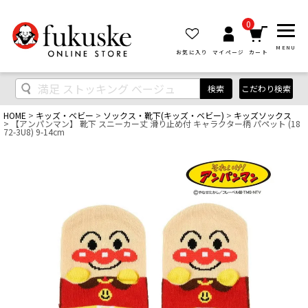
0
MENU
お気に入り
マイページ
カート
検索
こだわり検索
HOME
キッズ・ベビー
ソックス・靴下(キッズ・ベビー)
キッズソックス
【アンパンマン】 靴下 スニーカー丈 滑り止め付 キャラクター柄 パペット (18
72-3U8) 9-14cm