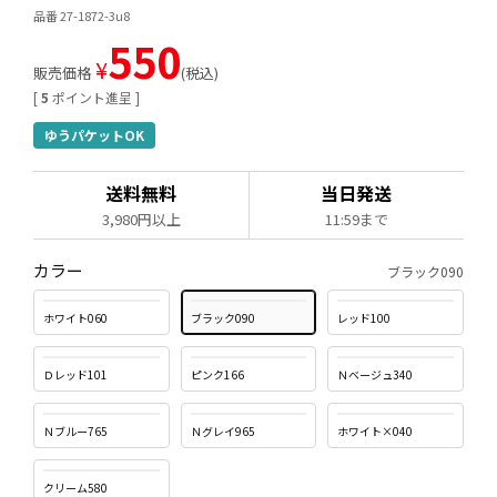
品番 27-1872-3u8
550
¥
販売価格
税込
[
5
ポイント進呈 ]
ゆうパケットOK
送料無料
当日発送
3,980円以上
11:59まで
カラー
ブラック090
ホワイト060
ブラック090
レッド100
Ｄレッド101
ピンク166
Ｎベージュ340
Ｎブルー765
Ｎグレイ965
ホワイト×040
クリーム580