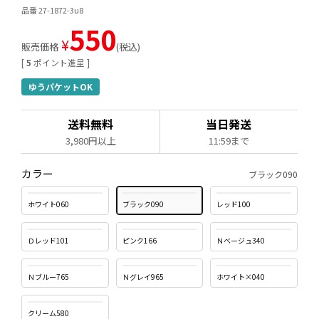
品番 27-1872-3u8
550
¥
販売価格
税込
[
5
ポイント進呈 ]
ゆうパケットOK
送料無料
当日発送
3,980円以上
11:59まで
カラー
ブラック090
ホワイト060
ブラック090
レッド100
Ｄレッド101
ピンク166
Ｎベージュ340
Ｎブルー765
Ｎグレイ965
ホワイト×040
クリーム580