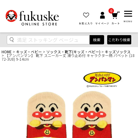
0
MENU
お気に入り
マイページ
カート
検索
こだわり検索
HOME
キッズ・ベビー
ソックス・靴下(キッズ・ベビー)
キッズソックス
【アンパンマン】 靴下 スニーカー丈 滑り止め付 キャラクター柄 パペット (18
72-3U8) 9-14cm