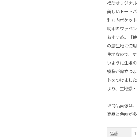
福助オリジナ
美しいトート
利な内ポケット
助印のワッペ
おすすめ。【
の底生地に使
生地なので、丈
いように生地
模様が際立つ
トをつけまし
より、生地感
※商品画像は
商品と色味が
品番
1