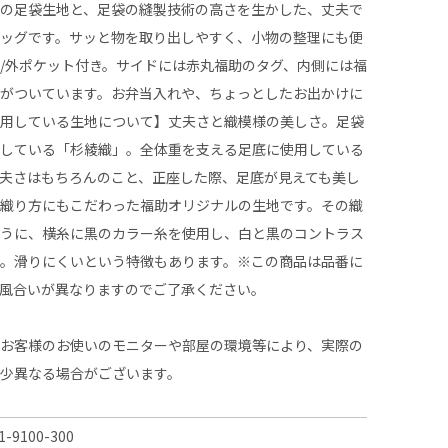
ルの足袋生地と、足袋の縫製技術の高さを生かした、丈夫で
バッグです。サッと物を取り出しやすく、小物の整理にも便
/外ポケット付き。サイドには赤丸福助のタグ、内側には福
ンがついています。お弁当入れや、ちょっとしたお出かけに
使用している生地について】丈夫さと織模様の美しさ。足袋
用している「杉綾織」。全体重を支える足底に使用している
夫さはもちろんのこと、正座した際、足底が見えても美し
の織り方にもこだわった福助オリジナルの生地です。その織
ように、横糸に黒のカラー糸を使用し、白と黒のコントラス
た。滑りにくいという特徴もあります。※この商品は品番に
・風合いが異なりますのでご了承ください。
、お客様のお使いのモニターや部屋の環境等により、実際の
多少異なる場合がございます。
1-9100-300