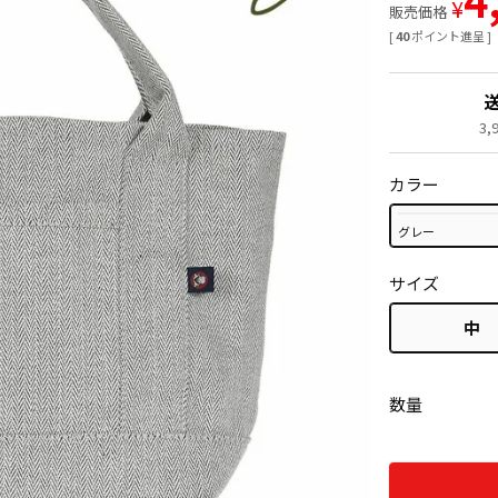
¥
販売価格
[
40
ポイント進呈 ]
3
カラー
グレー
サイズ
中
数量