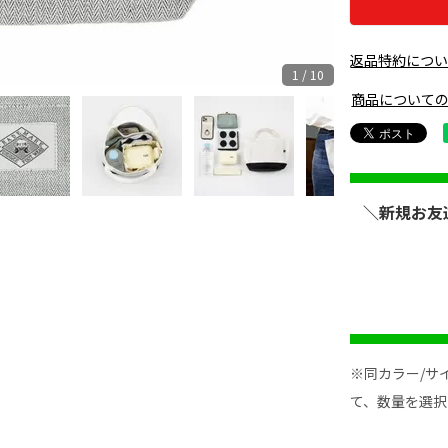
返品特約につ
1 / 10
商品について
＼新規お友
※同カラー/サ
て、数量を選択