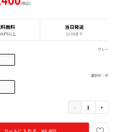
税込
送料無料
当日発送
,980円以上
11:59まで
グレー
選択中：中
−
1
+
カートに入れる ¥4,400