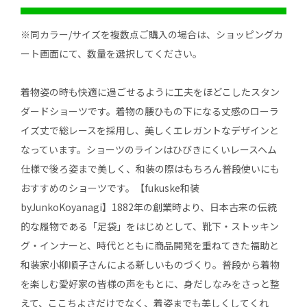
※同カラー/サイズを複数点ご購入の場合は、ショッピングカ
ート画面にて、数量を選択してください。
着物姿の時も快適に過ごせるように工夫をほどこしたスタン
ダードショーツです。着物の腰ひもの下になる丈感のローラ
イズ丈で総レースを採用し、美しくエレガントなデザインと
なっています。ショーツのラインはひびきにくいレースヘム
仕様で後ろ姿まで美しく、和装の際はもちろん普段使いにも
おすすめのショーツです。【fukuske和装
byJunkoKoyanagi】1882年の創業時より、日本古来の伝統
的な履物である「足袋」をはじめとして、靴下・ストッキン
グ・インナーと、時代とともに商品開発を重ねてきた福助と
和装家小柳順子さんによる新しいものづくり。普段から着物
を楽しむ愛好家の皆様の声をもとに、身だしなみをさっと整
えて、ここちよさだけでなく、着姿までも美しくしてくれ