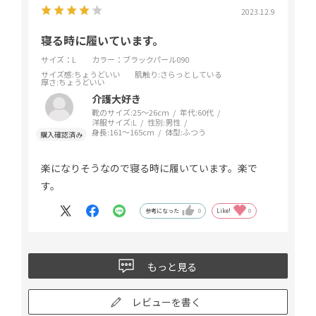
2023.12.9
寝る時に履いています。
サイズ：L
カラー：ブラックパール090
サイズ感
:ちょうどいい
肌触り
:さらっとしている
厚さ
:ちょうどいい
介護大好き
靴のサイズ:
25～26cm
年代:
60代
洋服サイズ:
L
性別:
男性
身長:
161～165cm
体型:
ふつう
楽になりそうなので寝る時に履いています。楽で
す。
参考になった
0
Like!
0
もっと見る
レビューを書く