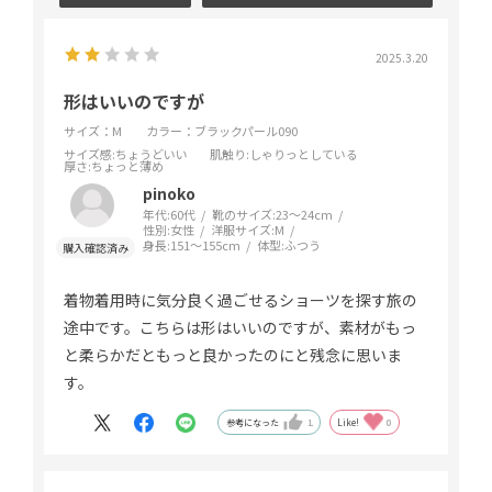
2025.3.20
形はいいのですが
サイズ：M
カラー：ブラックパール090
サイズ感
:ちょうどいい
肌触り
:しゃりっとしている
厚さ
:ちょっと薄め
pinoko
年代:
60代
靴のサイズ:
23～24cm
性別:
女性
洋服サイズ:
M
身長:
151～155cm
体型:
ふつう
着物着用時に気分良く過ごせるショーツを探す旅の
途中です。こちらは形はいいのですが、素材がもっ
と柔らかだともっと良かったのにと残念に思いま
す。
参考になった
1
Like!
0