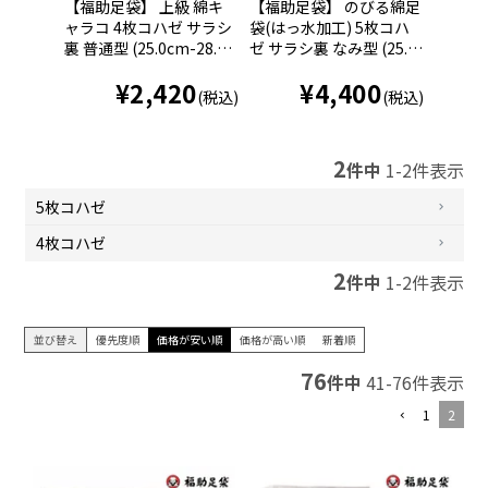
【福助足袋】 上級 綿キ
【福助足袋】 のびる綿足
【福助足
ャラコ 4枚コハゼ サラシ
袋(はっ水加工) 5枚コハ
ャラコ 
裏 普通型 (25.0cm-28.0c
ゼ サラシ裏 なみ型 (25.0
裏 普通型 
m)
cm-28.0cm)
m)
¥
2,420
¥
4,400
(税込)
(税込)
2
件中
1
-
2
件表示
5枚コハゼ
4枚コハゼ
2
件中
1
-
2
件表示
並び替え
優先度順
価格が安い順
価格が高い順
新着順
76
件中
41
-
76
件表示
1
2