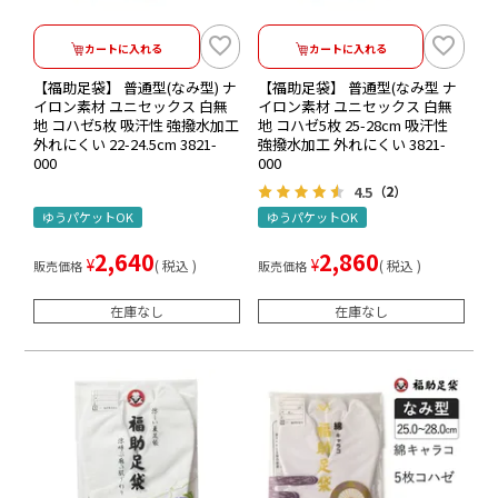
カートに入れる
カートに入れる
【福助足袋】 普通型(なみ型) ナ
【福助足袋】 普通型(なみ型 ナ
イロン素材 ユニセックス 白無
イロン素材 ユニセックス 白無
地 コハゼ5枚 吸汗性 強撥水加工
地 コハゼ5枚 25-28cm 吸汗性
外れにくい 22-24.5cm 3821-
強撥水加工 外れにくい 3821-
000
000
4.5
（2）
ゆうパケットOK
ゆうパケットOK
2,640
2,860
¥
¥
税込
税込
販売価格
販売価格
在庫なし
在庫なし