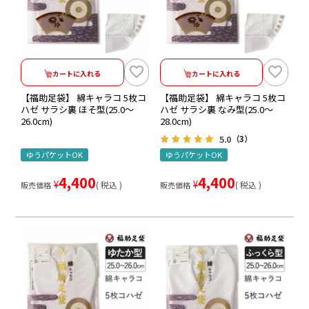
カートに入れる
カートに入れる
【福助足袋】 綿キャラコ 5枚コ
【福助足袋】 綿キャラコ 5枚コ
ハゼ サラシ裏 ほそ型(25.0～
ハゼ サラシ裏 なみ型(25.0～
26.0cm)
28.0cm)
5.0
（3）
ゆうパケットOK
ゆうパケットOK
4,400
4,400
¥
¥
税込
税込
販売価格
販売価格