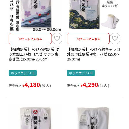
カートに入れる
カートに入れる
【福助足袋】 のびる綿足袋(は
【福助足袋】 のびる綿キャラコ
っ水加工) 4枚コハゼ サラシ裏
外反母趾足袋 4枚コハゼ (25.0～
ささ型 (25.0cm-26.0cm)
26.0cm)
ゆうパケットOK
ゆうパケットOK
4,180
4,290
¥
¥
税込
税込
販売価格
販売価格