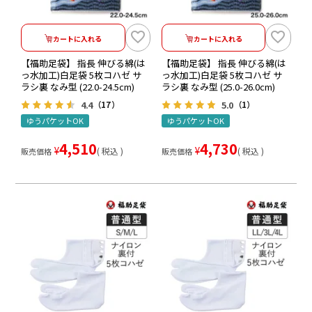
カートに入れる
カートに入れる
【福助足袋】 指長 伸びる綿(は
【福助足袋】 指長 伸びる綿(は
っ水加工)白足袋 5枚コハゼ サ
っ水加工)白足袋 5枚コハゼ サ
ラシ裏 なみ型 (22.0-24.5cm)
ラシ裏 なみ型 (25.0-26.0cm)
4.4
5.0
（17）
（1）
ゆうパケットOK
ゆうパケットOK
4,510
4,730
¥
¥
税込
税込
販売価格
販売価格