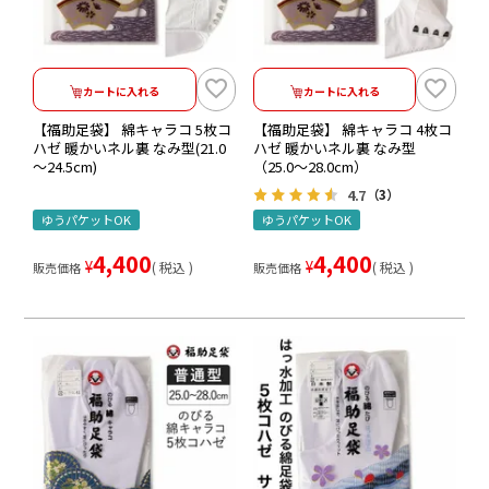
カートに入れる
カートに入れる
【福助足袋】 綿キャラコ 5枚コ
【福助足袋】 綿キャラコ 4枚コ
ハゼ 暖かいネル裏 なみ型(21.0
ハゼ 暖かいネル裏 なみ型
～24.5cm)
（25.0～28.0cm）
4.7
（3）
ゆうパケットOK
ゆうパケットOK
4,400
4,400
¥
¥
税込
税込
販売価格
販売価格