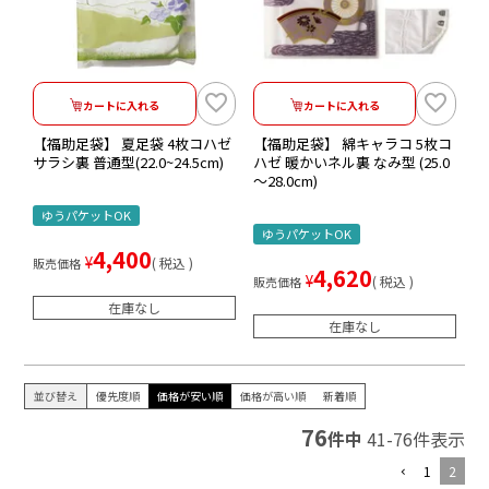
カートに入れる
カートに入れる
【福助足袋】 夏足袋 4枚コハゼ
【福助足袋】 綿キャラコ 5枚コ
サラシ裏 普通型(22.0~24.5cm)
ハゼ 暖かいネル裏 なみ型 (25.0
～28.0cm)
ゆうパケットOK
ゆうパケットOK
4,400
¥
税込
販売価格
4,620
¥
税込
販売価格
在庫なし
在庫なし
並び替え
優先度順
価格が安い順
価格が高い順
新着順
76
件中
41
-
76
件表示
1
2