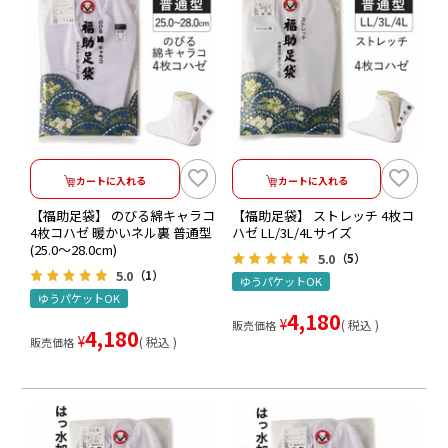
カートに入れる
カートに入れる
【福助足袋】 のびる綿キャラコ
【福助足袋】 ストレッチ 4枚コ
4枚コハゼ 暖かいネル裏 普通型
ハゼ LL/3L/4Lサイズ
(25.0～28.0cm)
5.0
（5）
5.0
（1）
ゆうパケットOK
ゆうパケットOK
4,180
¥
税込
販売価格
4,180
¥
税込
販売価格