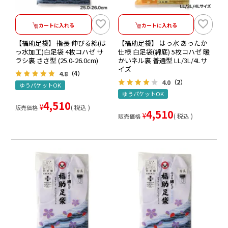
カートに入れる
カートに入れる
【福助足袋】 指長 伸びる綿(は
【福助足袋】 はっ水 あったか
っ水加工)白足袋 4枚コハゼ サ
仕様 白足袋(綿底) 5枚コハゼ 暖
ラシ裏 ささ型 (25.0-26.0cm)
かいネル裏 普通型 LL/3L/4Lサ
イズ
4.8
（4）
4.0
（2）
ゆうパケットOK
ゆうパケットOK
4,510
¥
税込
販売価格
4,510
¥
税込
販売価格