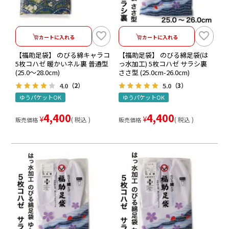
カートに入れる
カートに入れる
【福助足袋】 のびる綿キャラコ
【福助足袋】 のびる綿足袋(は
5枚コハゼ 暖かいネル裏 普通型
っ水加工) 5枚コハゼ サラシ裏
(25.0～28.0cm)
ささ型 (25.0cm-26.0cm)
4.0
5.0
（2）
（3）
ゆうパケットOK
ゆうパケットOK
4,400
4,400
¥
¥
税込
税込
販売価格
販売価格