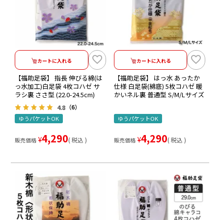
カートに入れる
カートに入れる
【福助足袋】 指長 伸びる綿(は
【福助足袋】 はっ水 あったか
っ水加工)白足袋 4枚コハゼ サ
仕様 白足袋(綿底) 5枚コハゼ 暖
ラシ裏 ささ型 (22.0-24.5cm)
かいネル裏 普通型 S/M/Lサイズ
4.8
（6）
ゆうパケットOK
ゆうパケットOK
4,290
4,290
¥
¥
税込
税込
販売価格
販売価格