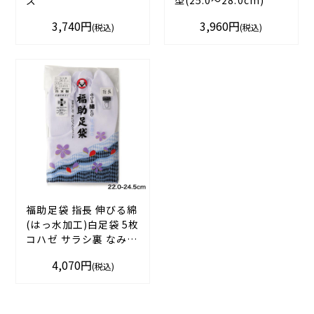
3,740円
3,960円
(税込)
(税込)
福助足袋 指長 伸びる綿
(はっ水加工)白足袋 5枚
コハゼ サラシ裏 なみ型
(22.0-24.5cm)
4,070円
(税込)