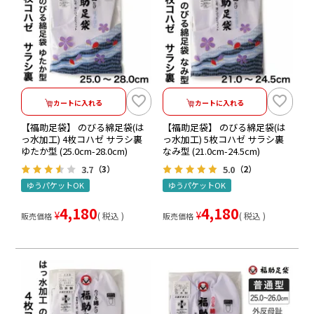
カートに入れる
カートに入れる
【福助足袋】 のびる綿足袋(は
【福助足袋】 のびる綿足袋(は
っ水加工) 4枚コハゼ サラシ裏
っ水加工) 5枚コハゼ サラシ裏
ゆたか型 (25.0cm-28.0cm)
なみ型 (21.0cm-24.5cm)
3.7
5.0
（3）
（2）
ゆうパケットOK
ゆうパケットOK
4,180
4,180
¥
¥
税込
税込
販売価格
販売価格