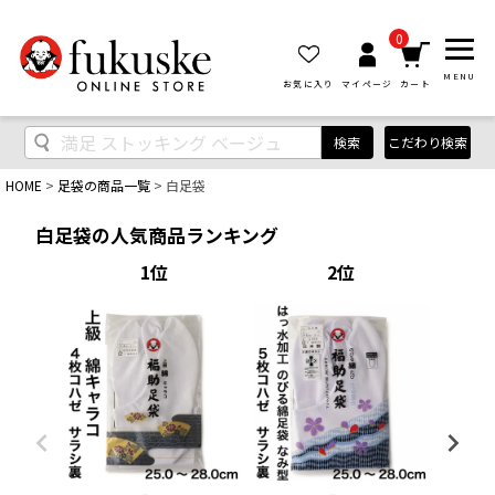
0
MENU
お気に入り
マイページ
カート
検索
こだわり検索
HOME
足袋の商品一覧
白足袋
白足袋の人気商品ランキング
1
2