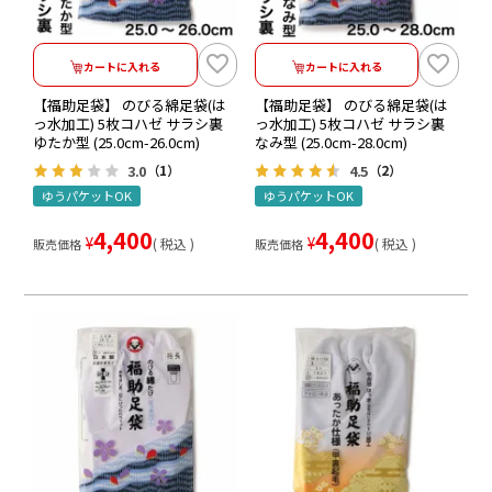
カートに入れる
カートに入れる
【福助足袋】 のびる綿足袋(は
【福助足袋】 のびる綿足袋(は
っ水加工) 5枚コハゼ サラシ裏
っ水加工) 5枚コハゼ サラシ裏
ゆたか型 (25.0cm-26.0cm)
なみ型 (25.0cm-28.0cm)
3.0
4.5
（1）
（2）
ゆうパケットOK
ゆうパケットOK
4,400
4,400
¥
¥
税込
税込
販売価格
販売価格