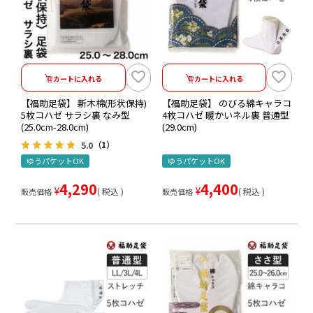
カートに入れる
カートに入れる
【福助足袋】 新木棉(形状保持)
【福助足袋】 のびる綿キャラコ
5枚コハゼ サラシ裏 なみ型
4枚コハゼ 暖かいネル裏 普通型
(25.0cm-28.0cm)
(29.0cm)
5.0
（1）
ゆうパケットOK
ゆうパケットOK
4,290
4,400
¥
¥
税込
税込
販売価格
販売価格