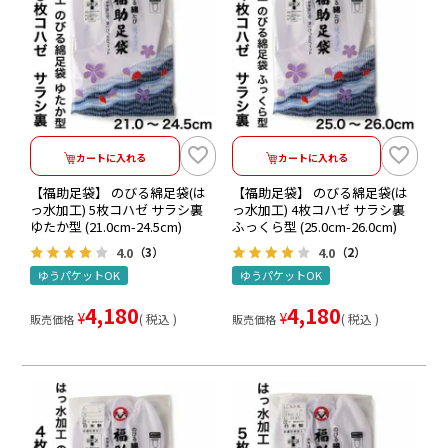
カートに入れる
カートに入れる
【福助足袋】 のびる綿足袋(は
【福助足袋】 のびる綿足袋(は
っ水加工) 5枚コハゼ サラシ裏
っ水加工) 4枚コハゼ サラシ裏
ゆたか型 (21.0cm-24.5cm)
ふっくら型 (25.0cm-26.0cm)
4.0
4.0
（3）
（2）
ゆうパケットOK
ゆうパケットOK
4,180
4,180
¥
¥
税込
税込
販売価格
販売価格