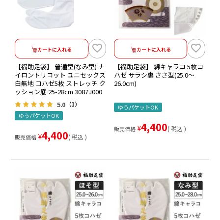
カートに入れる
カートに入れる
【福助足袋】 普通型(なみ型) ナ
【福助足袋】 綿キャラコ 5枚コ
イロントリコット ユニセックス
ハゼ サラシ裏 ささ型(25.0～
白無地 コハゼ5枚 ストレッチ ク
26.0cm)
ッション底 25-28cm 3087J000
5.0
（1）
ゆうパケットOK
ゆうパケットOK
4,400
¥
税込
販売価格
4,400
¥
税込
販売価格