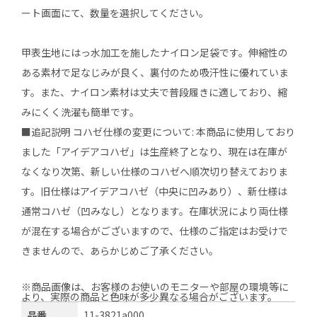
ート画面にて、数量を選択してください。
甲表生地にはっ水加工を施したナイロン足袋です。伸縮性の
ある素材で足なじみが良く、裏付のため吸汗性に優れていま
す。また、ナイロン素材は丈夫で普段履きに適しており、縮
みにくく洗濯も簡単です。
■追記説明 コハゼ仕様の変更について: 本商品に使用しており
ました「アイデアコハゼ」は生産終了となり、現在は在庫が
なくなり次第、新しい仕様のコハゼへ順次切り替えておりま
す。旧仕様はアイデアコハゼ（中央に凹みあり）、新仕様は
通常コハゼ（凹みなし）となります。在庫状況により両仕様
が混在する場合がございますので、仕様のご指定はお受けで
きませんので、あらかじめご了承ください。
※商品画像は、お客様のお使いのモニターや部屋の環境等に
より、実際の商品と色味が多少異なる場合がございます。
品番
11-3821a000