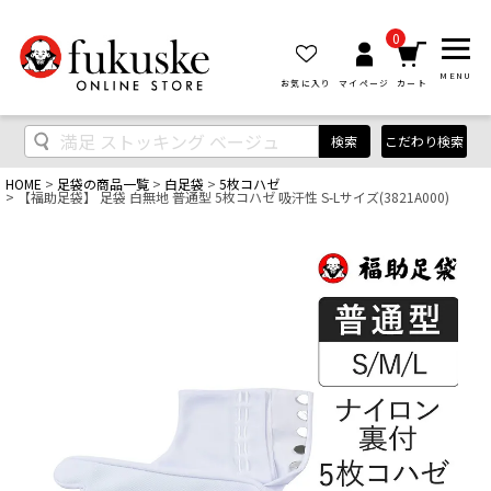
0
MENU
お気に入り
マイページ
カート
検索
こだわり検索
HOME
足袋の商品一覧
白足袋
5枚コハゼ
【福助足袋】 足袋 白無地 普通型 5枚コハゼ 吸汗性 S-Lサイズ(3821A000)