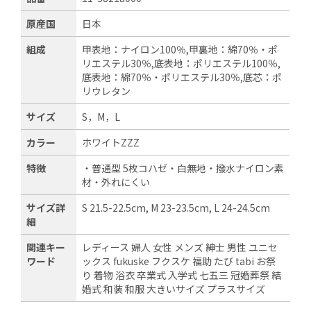
原産国
日本
組成
甲表地：ナイロン100％,甲裏地：綿70％・ポ
リエステル30％,底表地：ポリエステル100％,
底表地：綿70％・ポリエステル30％,底芯：ポ
リウレタン
サイズ
S，M，L
カラー
ホワイトZZZ
特徴
・普通型 5枚コハゼ・白無地・撥水ナイロン素
材・外れにくい
サイズ詳
S 21.5-22.5cm, M 23-23.5cm, L 24-24.5cm
細
関連キー
レディース 婦人 女性 メンズ 紳士 男性 ユニセ
ワード
ックス fukuske フクスケ 福助 たび tabi お祭
り 着物 浴衣 卒業式 入学式 七五三 冠婚葬祭 結
婚式 和装 和服 大きいサイズ プラスサイズ