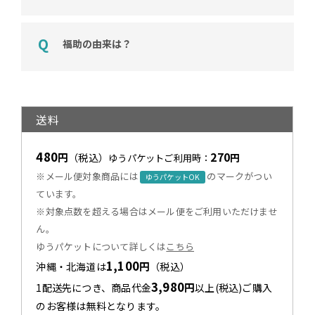
福助の由来は？
送料
480
270
円
（税込）
円
ゆうパケットご利用時：
※メール便対象商品には
のマークがつい
ゆうパケットOK
ています。
※対象点数を超える場合はメール便をご利用いただけませ
ん。
ゆうパケットについて詳しくは
こちら
1,100
円
沖縄・北海道は
（税込）
3,980
円
1配送先につき、商品代金
以上(税込)ご購入
のお客様は無料となります。