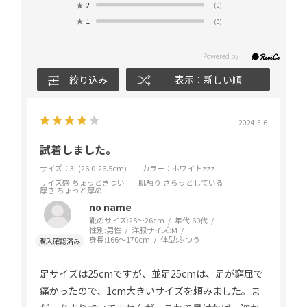
★
2
(0)
★
1
(0)
絞り込み
表示：新しい順
2024.5.6
試着しました。
サイズ：3L(26.0-26.5cm)
カラー：ホワイトzzz
サイズ感
:ちょっときつい
肌触り
:さらっとしている
厚さ
:ちょっと厚め
no name
靴のサイズ:
25～26cm
年代:
60代
性別:
男性
洋服サイズ:
M
身長:
166～170cm
体型:
ふつう
足サイズは25cmですが、並足25cmは、足が窮屈で
痛かったので、1cm大きいサイズを頼みました。ま