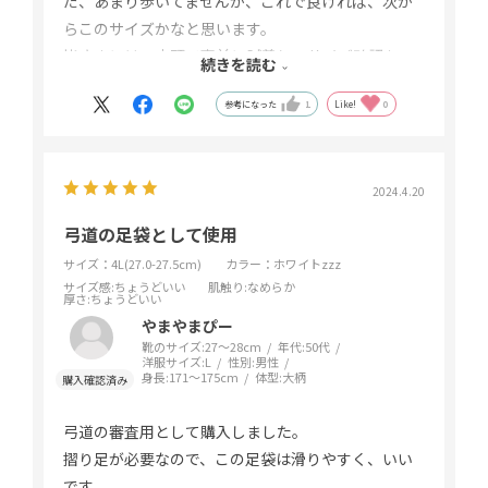
だ、あまり歩いてませんが、これで良ければ、次か
らこのサイズかなと思います。
皆さまには、店頭で事前に試着し、サイズ確認を
続きを読む
おすすめします。足が窮屈なのは、家族に回しま
参考になった
1
Like!
0
す。
2024.4.20
弓道の足袋として使用
サイズ：4L(27.0-27.5cm)
カラー：ホワイトzzz
サイズ感
:ちょうどいい
肌触り
:なめらか
厚さ
:ちょうどいい
やまやまぴー
靴のサイズ:
27～28cm
年代:
50代
洋服サイズ:
L
性別:
男性
身長:
171～175cm
体型:
大柄
弓道の審査用として購入しました。
摺り足が必要なので、この足袋は滑りやすく、いい
です。