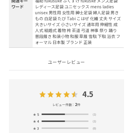
関連キー
福助 fukusuke ふくすけ fukuske メンズ足袋
ワード
レディース足袋 ユニセックス mens ladies
unisex 男性用 女性用 紳士足袋 婦人足袋 男き
もの 白足袋 たび Tabi こはぜ 化繊 丈夫 サイズ
大きいサイズ 小さいサイズ 通年用 伸縮性 成
人式 結婚式 着物 袴 茶道 弓道 神事 祭り 踊り
普段履き 和装小物 和服 草履 雪駄 下駄 浴衣 フ
ォーマル 日本製 ブランド 正装
ユーザーレビュー
4.5
2
レビュー件数：
件
★
5
(1)
★
4
(1)
★
3
(0)