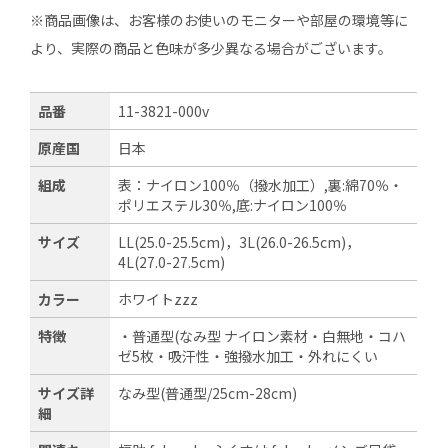
※商品画像は、お客様のお使いのモニターや部屋の環境等に
より、実際の商品と色味が多少異なる場合がございます。
品番
11-3821-000v
原産国
日本
組成
表：ナイロン100％（撥水加工）,裏:綿70％・
ポリエステル30％,底:ナイロン100％
サイズ
LL(25.0-25.5cm)，3L(26.0-26.5cm)，
4L(27.0-27.5cm)
カラー
ホワイトzzz
特徴
・普通型(なみ型 ナイロン素材・白無地・コハ
ゼ5枚・吸汗性・強撥水加工・外れにくい
サイズ詳
なみ型(普通型/25cm-28cm)
細