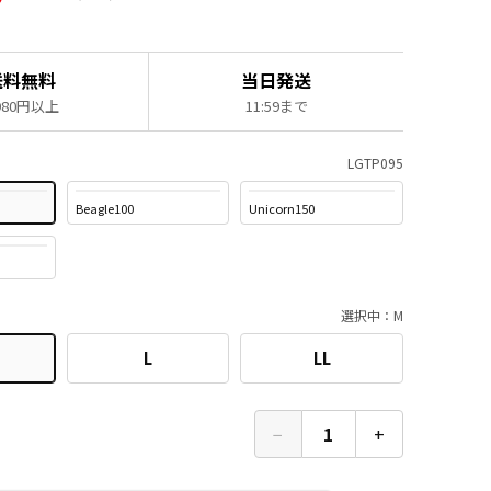
送料無料
当日発送
,980円以上
11:59まで
LGTP095
Beagle100
Unicorn150
選択中：M
L
LL
−
1
+