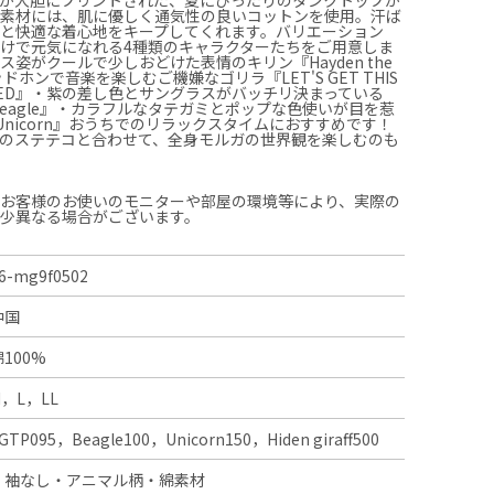
！素材には、肌に優しく通気性の良いコットンを使用。汗ば
と快適な着心地をキープしてくれます。バリエーション
けで元気になれる4種類のキャラクターたちをご用意しま
ス姿がクールで少しおどけた表情のキリン『Hayden the
ヘッドホンで音楽を楽しむご機嫌なゴリラ『LET'S GET THIS
ARTED』・紫の差し色とサングラスがバッチリ決まっている
he Beagle』・カラフルなタテガミとポップな色使いが目を惹
the Unicorn』おうちでのリラックスタイムにおすすめです！
のステテコと合わせて、全身モルガの世界観を楽しむのも
、お客様のお使いのモニターや部屋の環境等により、実際の
多少異なる場合がございます。
6-mg9f0502
中国
綿100%
M，L，LL
GTP095，Beagle100，Unicorn150，Hiden giraff500
・袖なし・アニマル柄・綿素材