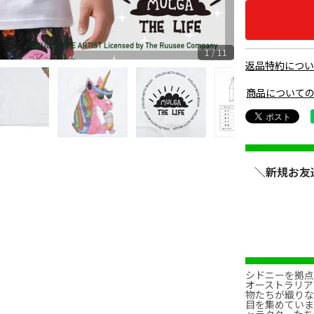
1 / 11
返品特約につ
商品について
LGTP
＼新規お友
シドニーを拠
オーストラリア
物たちが織り
目を集めてい
ャラクターた