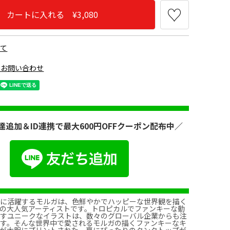
カートに入れる ¥3,080
いて
のお問い合わせ
095
Beagle100
Unicorn150
Hiden giraff500
達追加＆ID連携で最大600円OFFクーポン配布中／
点に活躍するモルガは、色鮮やかでハッピーな世界観を描く
の大人気アーティストです。トロピカルでファンキーな動
なすユニークなイラストは、数々のグローバル企業からも注
ます。そんな世界中で愛されるモルガの描くファンキーなキ
ちが大胆にプリントされた、夏にぴったりのタンクトップが