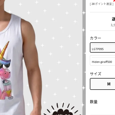
[
28
ポイント進呈 ]
3
カラー
LGTP095
Hiden giraff500
サイズ
M
数量