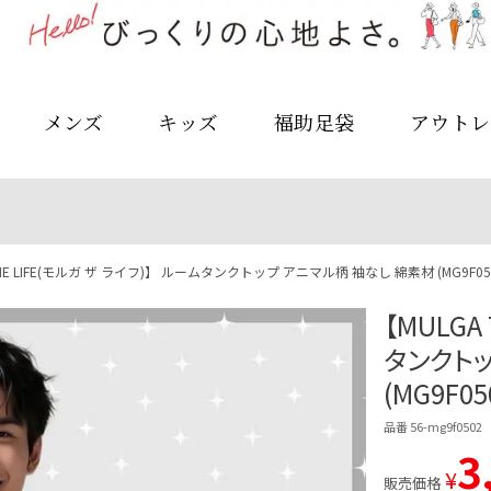
メンズ
キッズ
福助足袋
アウトレ
THE LIFE(モルガ ザ ライフ)】 ルームタンクトップ アニマル柄 袖なし 綿素材 (MG9F05
【MULGA
タンクトッ
(MG9F05
品番 56-mg9f0502
3
¥
販売価格