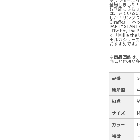
登場しました
む季節もさらり
は、見ているだ
した！サングラ
Giraffe』・
PARTY ST
『Bobby t
く『Millie 
モルガシリーズ
おすすめです。
※商品画像は
商品と色味が
品番
5
原産国
組成
サイズ
カラー
L
特徴