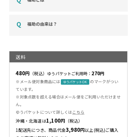
福助の由来は？
送料
480
270
円
（税込）
円
ゆうパケットご利用時：
※メール便対象商品には
のマークがつい
ゆうパケットOK
ています。
※対象点数を超える場合はメール便をご利用いただけませ
ん。
ゆうパケットについて詳しくは
こちら
1,100
円
沖縄・北海道は
（税込）
3,980
円
1配送先につき、商品代金
以上(税込)ご購入