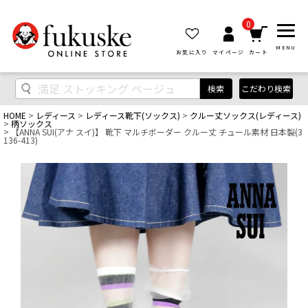
0
MENU
お気に入り
マイページ
カート
検索
こだわり検索
HOME
レディース
レディース靴下(ソックス)
クルー丈ソックス(レディース)
柄ソックス
【ANNA SUI(アナ スイ)】 靴下 マルチボーダー クルー丈 チュール素材 日本製(3
136-413)