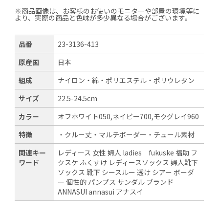
※商品画像は、お客様のお使いのモニターや部屋の環境等に
より、実際の商品と色味が多少異なる場合がございます。
品番
23-3136-413
原産国
日本
組成
ナイロン・綿・ポリエステル・ポリウレタン
サイズ
22.5-24.5cm
カラー
オフホワイト050,ネイビー700,モクグレイ960
特徴
・クルー丈・マルチボーダー・チュール素材
関連キー
レディース 女性 婦人 ladies fukuske 福助 フ
ワード
クスケ ふくすけ レディースソックス 婦人靴下
ソックス 靴下 シースルー 透け シアー ボーダ
ー 個性的 パンプス サンダル ブランド
ANNASUI annasui アナスイ