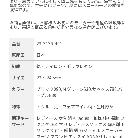
より一層カラフルにそして凹凸感をもって表現。生地も若干
厚めなので、春先にはブーツ、夏にはスニーカーとの愛情も
抜群です。
※商品画像は、お客様のお使いのモニターや部屋の環境等に
より、実際の商品と色味が多少異なる場合がございます。
品番
23-3136-401
原産国
日本
組成
綿・ナイロン・ポリウレタン
サイズ
22.5-24.5cm
カラー
ブラック090,Ｎグリーン630,サックス780,パ
ープル830
特徴
・クルー丈・フェアアイル柄・生地厚め
関連キー
レディース 女性 婦人 ladies fukuske 福助 フ
ワード
クスケ ふくすけ レディースソックス 婦人靴下
ソックス 靴下 総柄 柄 カジュアル スニーカー
ブーツ ブランド アナスイ ANNASUI annasui