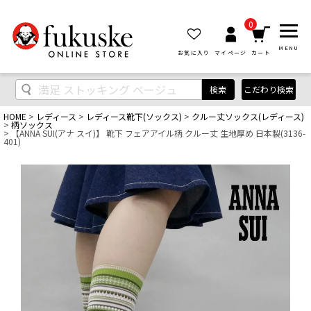
0
MENU
お気に入り
マイページ
カート
検索
こだわり検索
HOME
レディース
レディース靴下(ソックス)
クルー丈ソックス(レディース)
柄ソックス
【ANNA SUI(アナ スイ)】 靴下 フェアアイル柄 クルー丈 生地厚め 日本製(3136-
401)