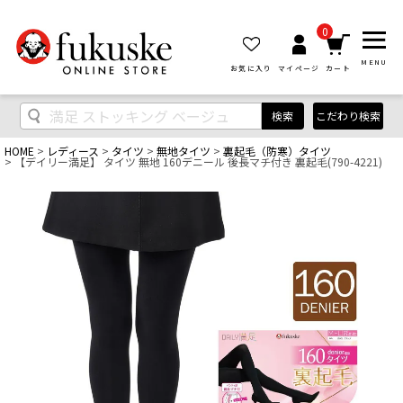
0
MENU
お気に入り
マイページ
カート
検索
こだわり検索
HOME
レディース
タイツ
無地タイツ
裏起毛（防寒）タイツ
【デイリー満足】 タイツ 無地 160デニール 後長マチ付き 裏起毛(790-4221)