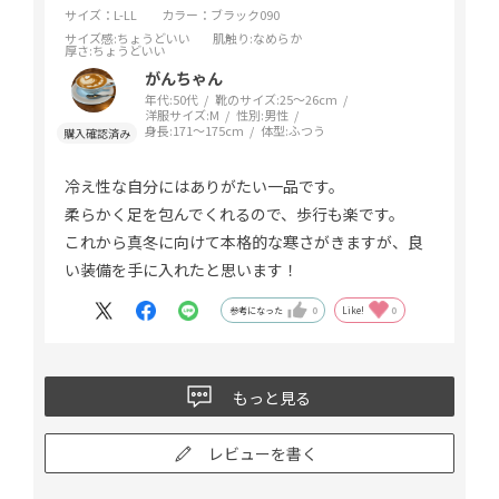
サイズ：L-LL
カラー：ブラック090
サイズ感
:ちょうどいい
肌触り
:なめらか
厚さ
:ちょうどいい
がんちゃん
年代:
50代
靴のサイズ:
25～26cm
洋服サイズ:
M
性別:
男性
身長:
171～175cm
体型:
ふつう
冷え性な自分にはありがたい一品です。
柔らかく足を包んでくれるので、歩行も楽です。
これから真冬に向けて本格的な寒さがきますが、良
い装備を手に入れたと思います！
参考になった
0
Like!
0
もっと見る
レビューを書く