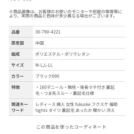
※商品画像は、お客様のお使いのモニターや部屋の環境等に
より、実際の商品と色味が多少異なる場合がございます。
品番
30-790-4221
原産国
中国
組成
ポリエステル・ポリウレタン
サイズ
M-L,L-LL
カラー
ブラック090
特徴
・160デニール・無地・後長マチ付き 裏起
毛・つま先スルー・裏起毛仕様
関連キー
レディース 婦人 女性 fukuske フクスケ 福助
ワード
tights タイツ 裏起毛 あったか 暖かい 冷え
この商品を使ったコーディネート