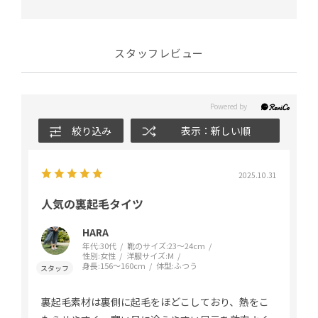
スタッフレビュー
絞り込み
表示：新しい順
2025.10.31
人気の裏起毛タイツ
HARA
年代:
30代
靴のサイズ:
23～24cm
性別:
女性
洋服サイズ:
M
身長:
156～160cm
体型:
ふつう
裏起毛素材は裏側に起毛をほどこしており、熱をこ