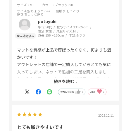
サイズ：M-L
カラー：ブラック090
サイズ感
:ちょうどいい
肌触り
:しっとり
厚さ
:ちょっと厚め
putuyuki
年代:
50代
靴のサイズ:
23～24cm
性別:
女性
洋服サイズ:
M
身長:
156～160cm
体型:
ふつう
マットな質感が上品で厚ぼったくなく、何よりも温
かいです！
アウトレットの店舗で一足購入してからとても気に
入ってしまい、ネットで追加の二足を購入しまし
た。今まで履いていたタイツでは満足できず、また
続きを読む
追加で購入予定です。
参考になった
0
Like!
0
2025.12.11
とても履きやすいです