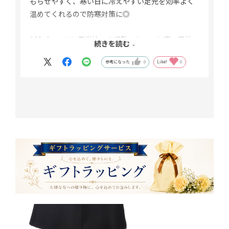
もらせやすく、寒い日に冷えやすい足元を効率よく
温めてくれるので防寒対策に◎
160デニールは日常使いや通勤・ちょっと寒い屋外
続きを読む
シーンにおすすめです。
参考になった
0
Like!
0