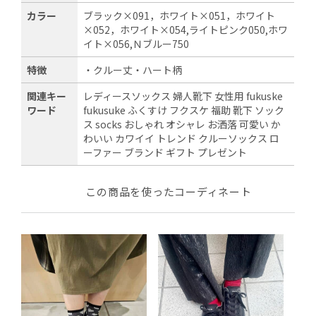
カラー
ブラック×091，ホワイト×051，ホワイト
×052，ホワイト×054,ライトピンク050,ホワ
イト×056,Ｎブルー750
特徴
・クルー丈・ハート柄
関連キー
レディースソックス 婦人靴下 女性用 fukuske
ワード
fukusuke ふくすけ フクスケ 福助 靴下 ソック
ス socks おしゃれ オシャレ お洒落 可愛い か
わいい カワイイ トレンド クルーソックス ロ
ーファー ブランド ギフト プレゼント
この商品を使ったコーディネート