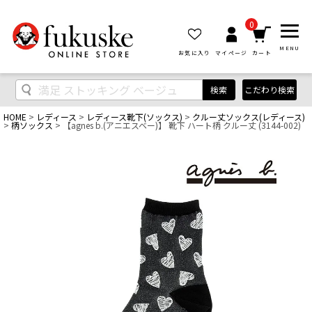
0
MENU
お気に入り
マイページ
カート
検索
こだわり検索
HOME
レディース
レディース靴下(ソックス)
クルー丈ソックス(レディース)
柄ソックス
【agnes b.(アニエスベー)】 靴下 ハート柄 クルー丈 (3144-002)