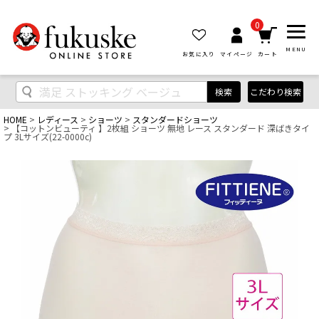
0
MENU
お気に入り
マイページ
カート
検索
こだわり検索
HOME
レディース
ショーツ
スタンダードショーツ
【コットンビューティ 】2枚組 ショーツ 無地 レース スタンダード 深ばきタイ
プ 3Lサイズ(22-0000c)