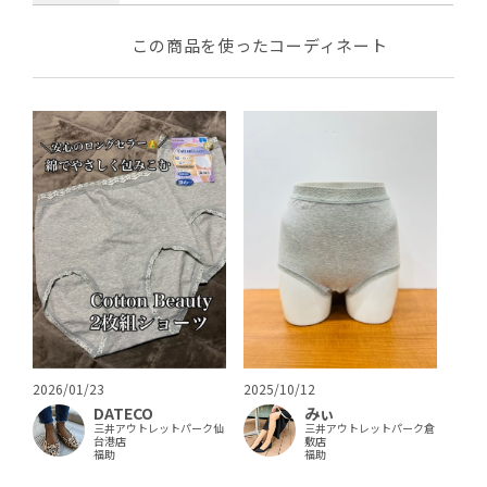
この商品を使ったコーディネート
2026/01/23
2025/10/12
DATECO
みぃ
三井アウトレットパーク仙
三井アウトレットパーク倉
台港店
敷店
福助
福助