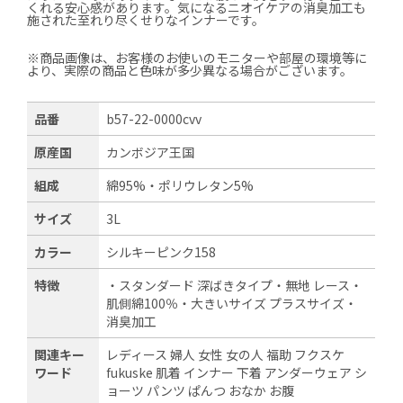
くれる安心感があります。気になるニオイケアの消臭加工も
施された至れり尽くせりなインナーです。
※商品画像は、お客様のお使いのモニターや部屋の環境等に
より、実際の商品と色味が多少異なる場合がございます。
品番
b57-22-0000cvv
原産国
カンボジア王国
組成
綿95%・ポリウレタン5%
サイズ
3L
カラー
シルキーピンク158
特徴
・スタンダード 深ばきタイプ・無地 レース・
肌側綿100％・大きいサイズ プラスサイズ・
消臭加工
関連キー
レディース 婦人 女性 女の人 福助 フクスケ
ワード
fukuske 肌着 インナー 下着 アンダーウェア シ
ョーツ パンツ ぱんつ おなか お腹