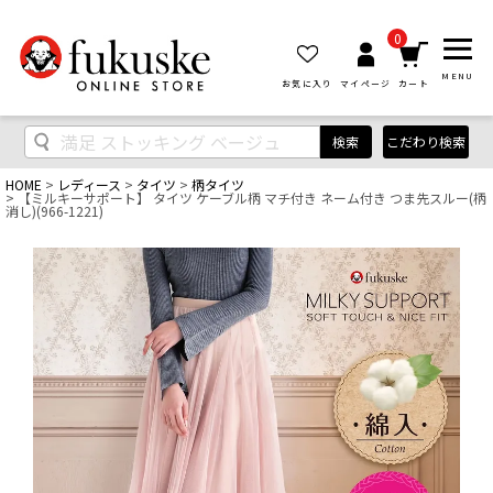
0
MENU
お気に入り
マイページ
カート
検索
こだわり検索
HOME
レディース
タイツ
柄タイツ
【ミルキーサポート】 タイツ ケーブル柄 マチ付き ネーム付き つま先スルー(柄
消し)(966-1221)