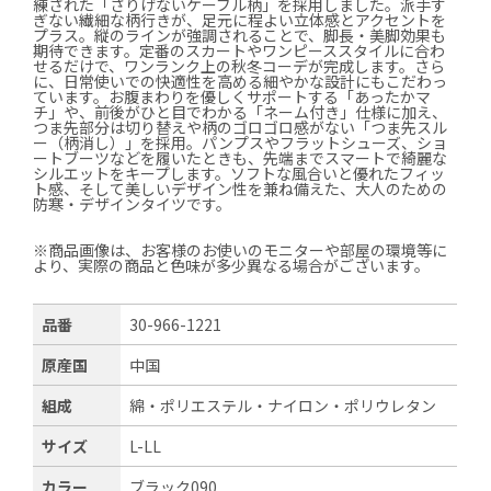
練された「さりげないケーブル柄」を採用しました。派手す
ぎない繊細な柄行きが、足元に程よい立体感とアクセントを
プラス。縦のラインが強調されることで、脚長・美脚効果も
期待できます。定番のスカートやワンピーススタイルに合わ
せるだけで、ワンランク上の秋冬コーデが完成します。さら
に、日常使いでの快適性を高める細やかな設計にもこだわっ
ています。お腹まわりを優しくサポートする「あったかマ
チ」や、前後がひと目でわかる「ネーム付き」仕様に加え、
つま先部分は切り替えや柄のゴロゴロ感がない「つま先スル
ー（柄消し）」を採用。パンプスやフラットシューズ、ショ
ートブーツなどを履いたときも、先端までスマートで綺麗な
シルエットをキープします。ソフトな風合いと優れたフィッ
ト感、そして美しいデザイン性を兼ね備えた、大人のための
防寒・デザインタイツです。
※商品画像は、お客様のお使いのモニターや部屋の環境等に
より、実際の商品と色味が多少異なる場合がございます。
品番
30-966-1221
原産国
中国
組成
綿・ポリエステル・ナイロン・ポリウレタン
サイズ
L-LL
カラー
ブラック090