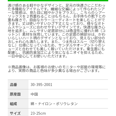
透け感のある軽やかなデザインと、足元の快適さにこだわっ
た多機能なアイテムです。繊細な交編によって作られたシア
ーな質感は、見た目に軽やかさをプラスし、こちらのシアー
ソックスを２色重ねることはもちろん、お手持ちの靴下との
重ね履きで、自由なカラーコーディネートを楽しむことがで
きます。丈は使いやすいひざ下丈となっており、様々なボト
ムスやシューズに合わせやすいデザインです。快適な履き心
地を追求し、ムレやすい足底部分には吸湿性に優れた綿（コ
ットン）素材を採用しています。この足底の綿部分は、かわ
いらしいハート柄のデザインとなっており、見えない部分の
おしゃれ心も満たします。また、つま先はスルー（切り替え
なし）仕様になっているため、サンダルやオープントゥのシ
ューズと合わせても美しく履いていただけます。衛生面にも
配慮し、抗菌防臭加工により気になるニオイを抑えるため、
一日中安心してお使いいただけます。
※商品画像は、お客様のお使いのモニターや部屋の環境等に
より、実際の商品と色味が多少異なる場合がございます。
品番
30-395-2001
原産国
中国
組成
綿・ナイロン・ポリウレタン
サイズ
23-25cm