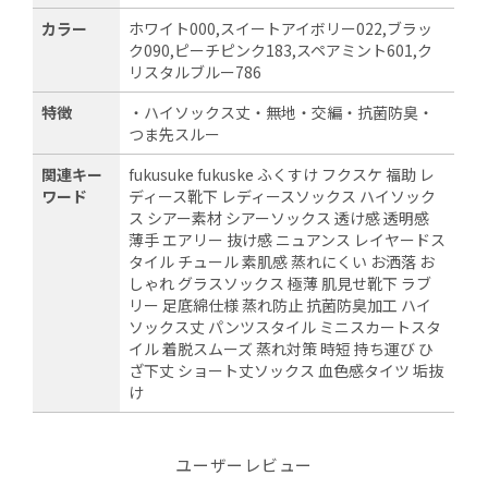
カラー
ホワイト000,スイートアイボリー022,ブラッ
ク090,ピーチピンク183,スペアミント601,ク
リスタルブルー786
特徴
・ハイソックス丈・無地・交編・抗菌防臭・
つま先スルー
関連キー
fukusuke fukuske ふくすけ フクスケ 福助 レ
ワード
ディース靴下 レディースソックス ハイソック
ス シアー素材 シアーソックス 透け感 透明感
薄手 エアリー 抜け感 ニュアンス レイヤードス
タイル チュール 素肌感 蒸れにくい お洒落 お
しゃれ グラスソックス 極薄 肌見せ靴下 ラブ
リー 足底綿仕様 蒸れ防止 抗菌防臭加工 ハイ
ソックス丈 パンツスタイル ミニスカートスタ
イル 着脱スムーズ 蒸れ対策 時短 持ち運び ひ
ざ下丈 ショート丈ソックス 血色感タイツ 垢抜
け
ユーザーレビュー