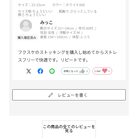
サイズ：23-25cm
カラー：ホワイト000
サイズ感
:ちょうどいい
肌触り
:さらっとしている
厚さ
:ちょうどいい
みっこ
靴のサイズ:
23～24cm
年代:
60代
性別:
女性
洋服サイズ:
M
身長:
156～160cm
体型:
ふつう
フクスケのストッキングを購入し始めてからストレ
スフリーで快適です。リピートです。
参考になった
0
Like!
0
レビューを書く
この商品の全てのレビューを
見る