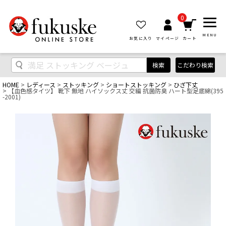
0
MENU
お気に入り
マイページ
カート
検索
こだわり検索
HOME
レディース
ストッキング
ショートストッキング
ひざ下丈
【血色感タイツ】 靴下 無地 ハイソックス丈 交編 抗菌防臭 ハート型足底綿(395
-2001)