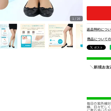
1 / 20
返品特約につ
商品について
＼新規お友
毎日の紫外線対
線、日々忙し
に寄り添いなが