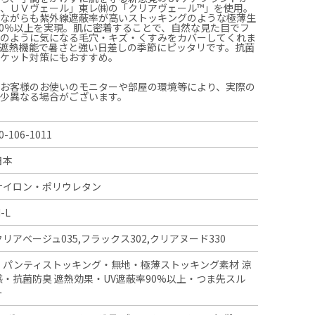
、ＵＶヴェール」東レ㈱の「クリアヴェール™」を使用。
色ながらも紫外線遮蔽率が高いストッキングのような極薄生
90％以上を実現。肌に密着することで、自然な見た目でフ
ンのように気になる毛穴・キズ・くすみをカバーしてくれま
遮熱機能で暑さと強い日差しの季節にピッタリです。抗菌
チケット対策にもおすすめ。
、お客様のお使いのモニターや部屋の環境等により、実際の
多少異なる場合がございます。
0-106-1011
日本
ナイロン・ポリウレタン
-L
クリアベージュ035,フラックス302,クリアヌード330
・パンティストッキング・無地・極薄ストッキング素材 涼
感・抗菌防臭 遮熱効果・UV遮蔽率90%以上・つま先スル
ー