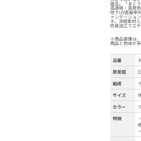
誕生。「まとう
高透明・高発
地でUV遮蔽率
ァンデーショ
す。涼感素材と
防臭加工でエ
※商品画像は
商品と色味が
品番
3
原産国
組成
サイズ
M
カラー
特徴