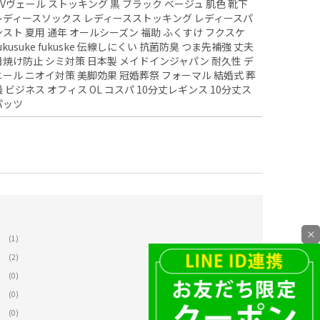
UVヴェール ストッキング 黒 ブラック ベージュ 肌色 靴下
レディースソックス レディースストッキング レディースパ
ンスト 夏用 通年 オールシーズン 福助 ふくすけ フクスケ
fukusuke fukuske 伝線しにくい 抗菌防臭 つま先補強 丈夫
日焼け防止 シミ対策 日本製 メイドインジャパン 耐久性 デ
ニール ニオイ対策 美脚効果 冠婚葬祭 フォーマル 結婚式 葬
儀 ビジネス オフィス OL コスパ 10分丈レギンス 10分丈ス
パッツ
×
(1)
(2)
(0)
(0)
(0)