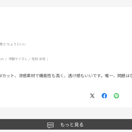
厚さ
:ちょうどいい
cm
洋服サイズ:
L
性別:
女性
う
UVカット、涼感素材で機能性も高く、透け感もいいです。唯一、問題は
もっと見る