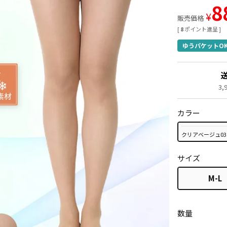
8
¥
販売価格
[
8
ポイント進呈 ]
ゆうパケットO
3
カラー
クリアベージュ03
サイズ
M-L
数量