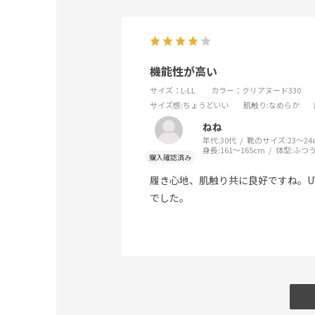
機能性が高い
サイズ：L-LL
カラー：クリアヌード330
サイズ感
:ちょうどいい
肌触り
:なめらか
ねね
年代:
30代
靴のサイズ:
23～24
身長:
161～165cm
体型:
ふつ
履き心地、肌触り共に良好ですね。
でした。