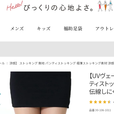
メンズ
キッズ
福助足袋
アウトレ
ール ： 涼感】 ストッキング 無地 パンティストッキング 極薄ストッキング素材 涼感 伝線
【UVヴェ
ティスト
伝線しにくい
品番 30-106-1011