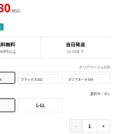
80
税込
K
送料無料
当日発送
,980円以上
11:59まで
クリアベージュ035
5
フラックス302
クリアヌード330
選択中：M-L
L-LL
−
1
+