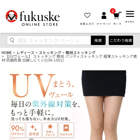
0
MENU
お気に入り
マイページ
カート
検索
こだわり検索
HOME
レディース
ストッキング
無地ストッキング
【UVヴェール】 ストッキング 無地 パンティストッキング 極薄ストッキング素
材 抗菌防臭 伝線しにくい(106-1001)