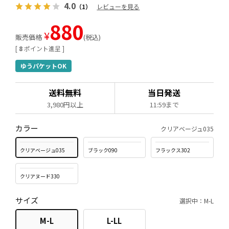
4.0
（1）
レビューを見る
880
¥
販売価格
税込
[
8
ポイント進呈 ]
ゆうパケットOK
送料無料
当日発送
3,980円以上
11:59まで
カラー
クリアベージュ035
クリアベージュ035
ブラック090
フラックス302
クリアヌード330
サイズ
選択中：M-L
M-L
L-LL