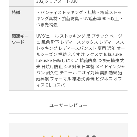
302,クリアヌード330
特徴
・パンティストッキング・無地・極薄ストッ
キング素材・抗菌防臭・UV遮蔽率90%以上・
つま先補強
関連キー
UVヴェール ストッキング 黒 ブラック ベージ
ワード
ュ 肌色 靴下 レディースソックス レディースス
トッキング レディースパンスト 夏用 通年 オー
ルシーズン 福助 ふくすけ フクスケ fukusuke
fukuske 伝線しにくい 抗菌防臭 つま先補強 丈
夫 日焼け防止 シミ対策 日本製 メイドインジャ
パン 耐久性 デニール ニオイ対策 美脚効果 冠
婚葬祭 フォーマル 結婚式 葬儀 ビジネス オフ
ィス OL コスパ
ユーザーレビュー