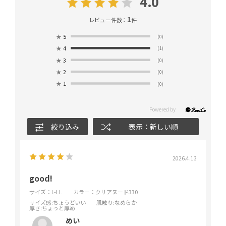
4.0
1
レビュー件数：
件
★
5
(0)
★
4
(1)
★
3
(0)
★
2
(0)
★
1
(0)
絞り込み
表示：新しい順
2026.4.13
good!
サイズ：L-LL
カラー：クリアヌード330
サイズ感
:ちょうどいい
肌触り
:なめらか
厚さ
:ちょっと厚め
めい