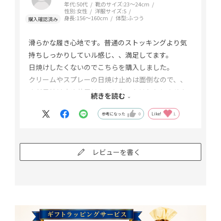
年代:
50代
靴のサイズ:
23～24cm
性別:
女性
洋服サイズ:
S
身長:
156～160cm
体型:
ふつう
滑らかな履き心地です。普通のストッキングより気
持ちしっかりしていル感じ、、満足してます。
日焼けしたくないのでこちらを購入しました。
クリームやスプレーの日焼け止めは面倒なので、、
まだ日焼け止め効果はあるかないかはわかりません
続きを読む
が、、焼けないことを期待してます。
参考になった
0
Like!
1
レビューを書く