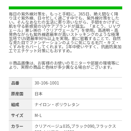
毎日の紫外線対策を、もっと手軽に。365日、絶え間なく降
り注ぐ紫外線、日々忙しく過ごす中でも、紫外線対策をした
い。そんなあなたの生活に寄り添いながら、手間をかけずに
肌を守る新感覚のUVケアブランドが誕生。「まとう、ＵＶヴ
ェール」東レ㈱の「クリアヴェール™」を使用。高透明・高
発色ながらも紫外線遮蔽率が高いストッキングのような極薄
生地でUV遮蔽率90％以上を実現。肌に密着することで、自然
な見た目でファンデーションのように気になる毛穴・キズ・
くすみをカバーしてくれます。1年中使いやすく、抗菌防臭加
工でエチケット対策にもおすすめ。
※商品画像は、お客様のお使いのモニターや部屋の環境等に
より、実際の商品と色味が多少異なる場合がございます。
品番
30-106-1001
原産国
日本
組成
ナイロン・ポリウレタン
サイズ
M-L
カラー
クリアベージュ035,ブラック090,フラックス