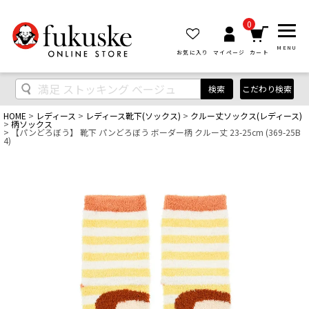
0
MENU
お気に入り
マイページ
カート
検索
こだわり検索
HOME
レディース
レディース靴下(ソックス)
クルー丈ソックス(レディース)
柄ソックス
【パンどろぼう】 靴下 パンどろぼう ボーダー柄 クルー丈 23-25cm (369-25B
4)