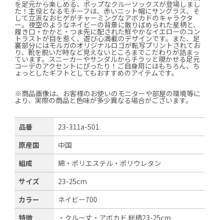
を足元から楽しめる、ポップなクルーソックスが登場しまし
た！主役となるモチーフは、赤いニット帽にサングラス、そ
して立派なおヒゲがチャーミングなアボカドのキャラクタ
ー。夜空のようなネイビーの背景に散りばめられた星柄と、
履き口・かかと・つま先に配された鮮やかなイエローのコン
トラストが目を惹く、遊び心満載のデザインです。また、足
裏部分にはモルガのオリジナルロゴが転写プリントされてお
り、靴を脱いだ時など見えないところまでこだわりが詰まっ
ています。スニーカーやサンダルからチラッと覗かせる足元
コーデのアクセントにぴったり！ご自身用にはもちろん、ち
ょっとしたギフトとしてもおすすめのアイテムです。
※商品画像は、お客様のお使いのモニターや部屋の環境等に
より、実際の商品と色味が多少異なる場合がございます。
品番
23-311a-501
原産国
中国
組成
綿・ポリエステル・ポリウレタン
サイズ
23-25cm
カラー
ネイビー700
特徴
・クルー丈・アボカド 総柄23-25cm