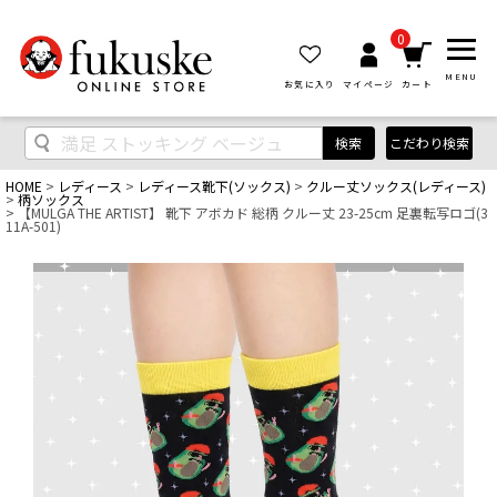
0
MENU
お気に入り
マイページ
カート
検索
こだわり検索
HOME
レディース
レディース靴下(ソックス)
クルー丈ソックス(レディース)
柄ソックス
【MULGA THE ARTIST】 靴下 アボカド 総柄 クルー丈 23-25cm 足裏転写ロゴ(3
11A-501)