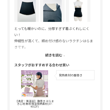
とっても暖かいのに、分厚すぎず着ぶくれしにく
い！
伸縮性が高くて、締め付け感のないラクチンはらま
きです。
続きを読む
スタッフがおすすめする合わせ買い
綿・シルク・カシミヤも入っていて、起毛生地がし
っとりなめらかで気持ちいい♪
発熱素材の腹巻き
吸湿発熱生地なので、湿度に反応してさらにあたた
まります。
【満足：美温活】 腹巻き はらま
【満足：美
福助のはらまきの中でも長めの設計なので胸の下か
き心地 無地 吸湿発熱素材(37-
き心地 無
4012F)
ら下腹まですっぽりあったか！