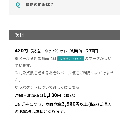
福助の由来は？
送料
480
270
円
（税込）
円
ゆうパケットご利用時：
※メール便対象商品には
のマークがつい
ゆうパケットOK
ています。
※対象点数を超える場合はメール便をご利用いただけませ
ん。
ゆうパケットについて詳しくは
こちら
1,100
円
沖縄・北海道は
（税込）
3,980
円
1配送先につき、商品代金
以上(税込)ご購入
のお客様は無料となります。