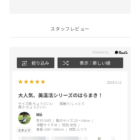
スタッフレビュー
絞り込み
表示：新しい順
2026.3.11
大人気、美温活シリーズのはらまき！
サイズ感
:ちょうどいい
肌触り
:しっとり
厚さ
:ちょうどいい
Mii
年代:
30代
靴のサイズ:
23～24cm
洋服サイズ:
M
性別:
女性
身長:
156～160cm
体型:
ふつう