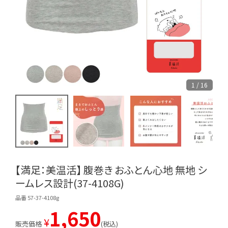
1 / 16
【満足：美温活】 腹巻き おふとん心地 無地 シ
ームレス設計(37-4108G)
品番 57-37-4108g
1,650
¥
販売価格
税込