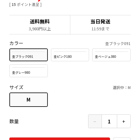
[
15
ポイント進呈 ]
送料無料
当日発送
3,980円以上
11:59まで
カラー
杢ブラック091
杢ブラック091
杢ピンク180
杢ベージュ380
杢グレー980
サイズ
選択中：M
M
−
1
+
数量