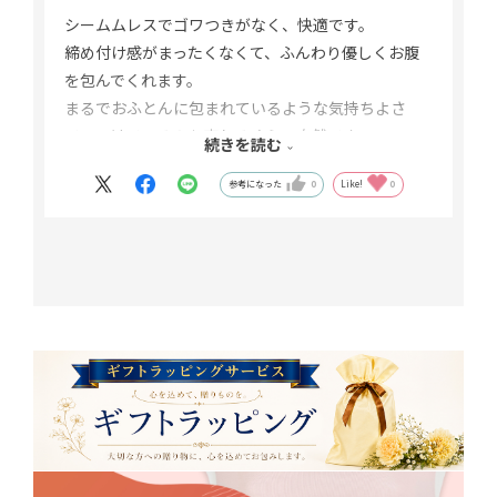
シームムレスでゴワつきがなく、快適です。
締め付け感がまったくなくて、ふんわり優しくお腹
を包んでくれます。
まるでおふとんに包まれているような気持ちよさ
で、つけているのを忘れるくらい自然です。
続きを読む
寝るときも日中もストレスなしで使えました。
参考になった
0
Like!
0
冷え対策にぴったりで、これはリピートしたいと思
えるはらまきです。