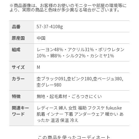
※商品画像は、お客様のお使いのモニターや部屋の環境等に
より、実際の商品と色味が多少異なる場合がございます。
品番
57-37-4108g
原産国
中国
組成
レーヨン48％・アクリル31％・ポリウレタン
10％・綿8％・シルク2％・カシミヤ1％
サイズ
M
カラー
杢ブラック091,杢ピンク180,杢ベージュ380,
杢グレー980
特徴
無地・起毛素材・ごろつきにくい
関連キー
レディース 婦人 女性 福助 フクスケ fukuske
ワード
肌着 インナー 下着 アンダーウェア 暖かい あ
ったか 温活 保温 冷え
この商品を使ったコーディネート