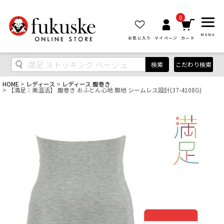
0
MENU
お気に入り
マイページ
カート
検索
こだわり検索
HOME
レディース
レディース 腹巻き
【満足：美温活】 腹巻き おふとん心地 無地 シームレス設計(37-4108G)