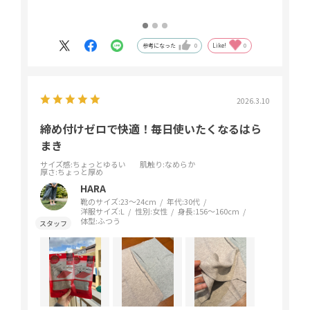
参考になった
0
Like!
0
2026.3.10
締め付けゼロで快適！毎日使いたくなるはら
まき
サイズ感
:ちょっとゆるい
肌触り
:なめらか
厚さ
:ちょっと厚め
HARA
靴のサイズ:
23～24cm
年代:
30代
洋服サイズ:
L
性別:
女性
身長:
156～160cm
体型:
ふつう