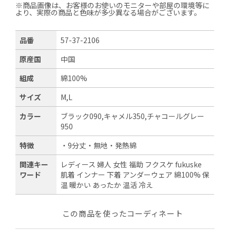
※商品画像は、お客様のお使いのモニターや部屋の環境等に
より、実際の商品と色味が多少異なる場合がございます。
品番
57-37-2106
原産国
中国
組成
綿100%
サイズ
M,L
カラー
ブラック090,キャメル350,チャコールグレー
950
特徴
・9分丈・無地・発熱綿
関連キー
レディース 婦人 女性 福助 フクスケ fukuske
ワード
肌着 インナー 下着 アンダーウェア 綿100% 保
温 暖かい あったか 温活 冷え
この商品を使ったコーディネート