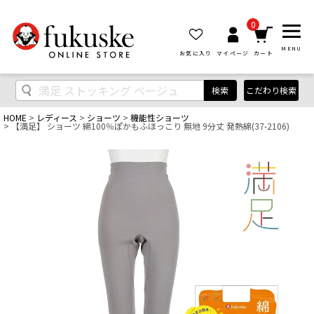
0
MENU
お気に入り
マイページ
カート
検索
こだわり検索
HOME
レディース
ショーツ
機能性ショーツ
【満足】 ショーツ 綿100％ぽかもふほっこり 無地 9分丈 発熱綿(37-2106)