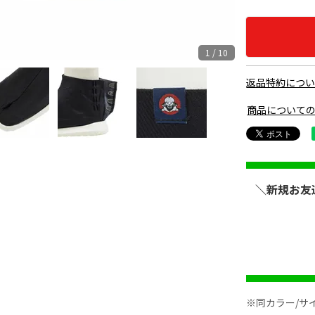
1 / 10
返品特約につ
商品について
＼新規お友
※同カラー/サ