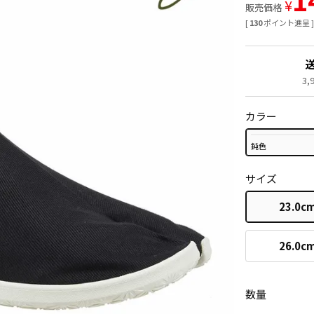
¥
販売価格
[
130
ポイント進呈 
3
カラー
鈍色
サイズ
23.0c
26.0c
数量