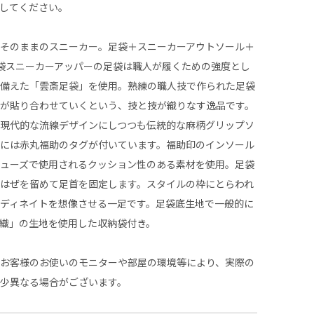
してください。
地そのままのスニーカー。足袋＋スニーカーアウトソール＋
袋スニーカーアッパーの足袋は職人が履くための強度とし
ね備えた「雲斎足袋」を使用。熟練の職人技で作られた足袋
人が貼り合わせていくという、技と技が織りなす逸品です。
は現代的な流線デザインにしつつも伝統的な麻柄グリップソ
ドには赤丸福助のタグが付いています。福助印のインソール
シューズで使用されるクッション性のある素材を使用。足袋
はぜを留めて足首を固定します。スタイルの枠にとらわれ
ディネイトを想像させる一足です。足袋底生地で一般的に
織」の生地を使用した収納袋付き。
、お客様のお使いのモニターや部屋の環境等により、実際の
多少異なる場合がございます。